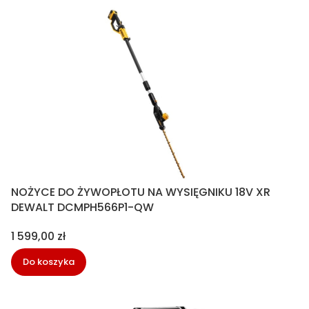
NOŻYCE DO ŻYWOPŁOTU NA WYSIĘGNIKU 18V XR
DEWALT DCMPH566P1-QW
Cena
1 599,00 zł
Do koszyka