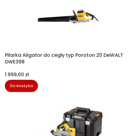
Pilarka Aligator do cegły typ Poroton 20 DeWALT
DWE398
Cena
1 999,00 zł
Do koszyka