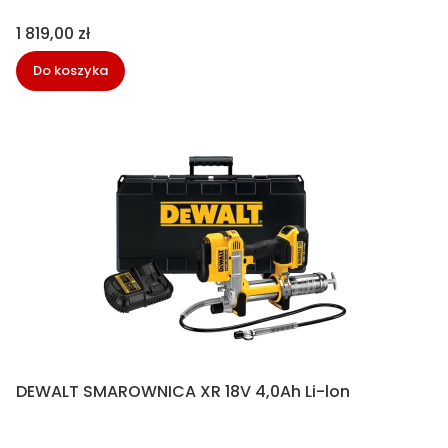
Cena
1 819,00 zł
Do koszyka
DEWALT SMAROWNICA XR 18V 4,0Ah Li-lon