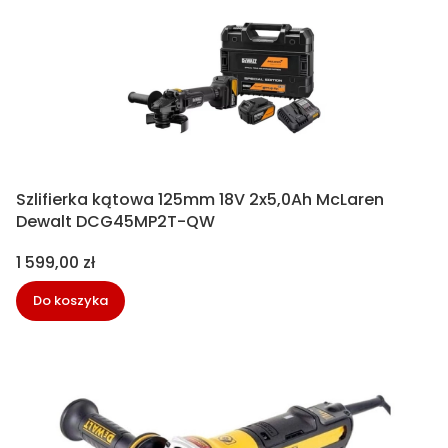
Szlifierka kątowa 125mm 18V 2x5,0Ah McLaren
Dewalt DCG45MP2T-QW
Cena
1 599,00 zł
Do koszyka