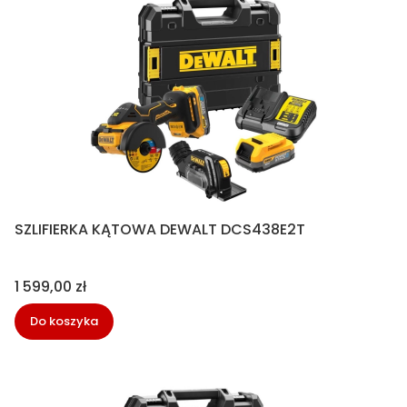
SZLIFIERKA KĄTOWA DEWALT DCS438E2T
Cena
1 599,00 zł
Do koszyka