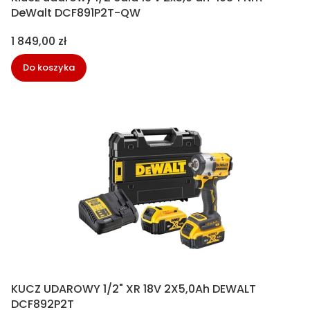
DeWalt DCF891P2T-QW
Cena
1 849,00 zł
Do koszyka
KUCZ UDAROWY 1/2" XR 18V 2X5,0Ah DEWALT
DCF892P2T