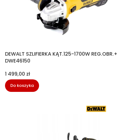
DEWALT SZLIFIERKA KĄT.125-1700W REG.OBR.+
DWE46150
Cena
1 499,00 zł
Do koszyka