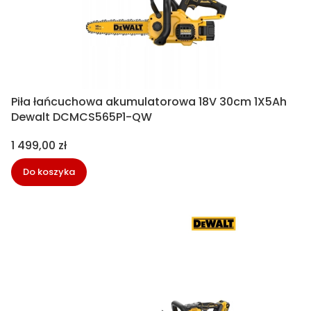
Piła łańcuchowa akumulatorowa 18V 30cm 1X5Ah
Dewalt DCMCS565P1-QW
Cena
1 499,00 zł
Do koszyka