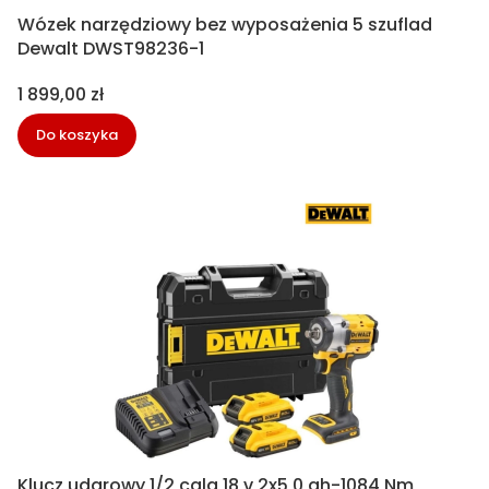
Wózek narzędziowy bez wyposażenia 5 szuflad
Dewalt DWST98236-1
Cena
1 899,00 zł
Do koszyka
Klucz udarowy 1/2 cala 18 v 2x5,0 ah-1084 Nm