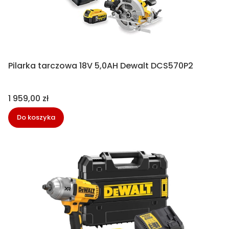
Pilarka tarczowa 18V 5,0AH Dewalt DCS570P2
Cena
1 959,00 zł
Do koszyka