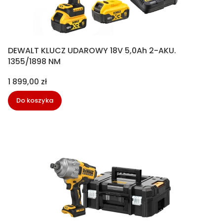
DEWALT KLUCZ UDAROWY 18V 5,0Ah 2-AKU.
1355/1898 NM
Cena
1 899,00 zł
Do koszyka