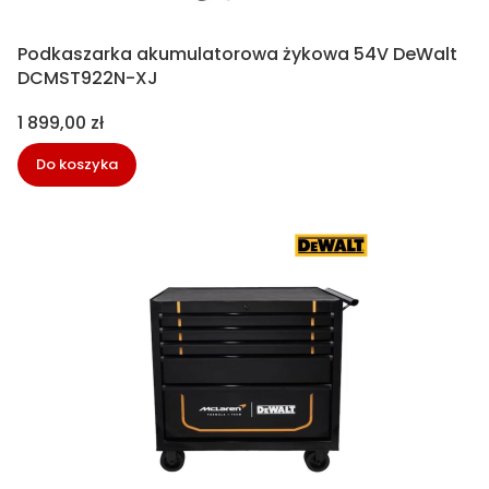
Podkaszarka akumulatorowa żykowa 54V DeWalt
DCMST922N-XJ
Cena
1 899,00 zł
Do koszyka