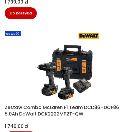
Cena
1 799,00 zł
Do koszyka
Nowość
Zestaw Combo McLaren F1 Team DCD86+DCF86
5,0Ah DeWalt DCK2222MP2T-QW
Cena
1 749,00 zł