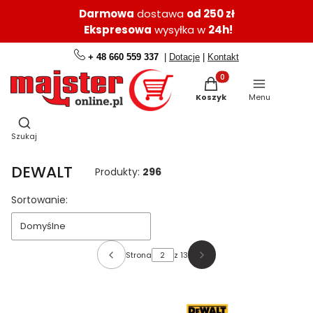
Darmowa
dostawa
od 250 zł
Ekspresowa
wysyłka w
24h!
+ 48 660 559 337
|
Dotacje
|
Kontakt
Produkty w koszyku: 0.
Koszyk
Menu
Otwórz wyszukiwarkę
Szukaj
DEWALT
Produkty:
296
Lista produktów
Sortowanie:
Domyślne
Strona
z 13
Poprzednie produkty
Następne produkty