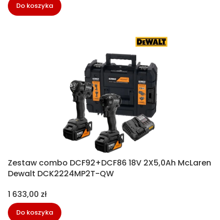
Do koszyka
Zestaw combo DCF92+DCF86 18V 2X5,0Ah McLaren
Dewalt DCK2224MP2T-QW
Cena
1 633,00 zł
Do koszyka