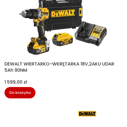
DEWALT WIERTARKO-WKRĘTARKA 18V,2AKU UDAR
5Ah 90NM
Cena
1 599,00 zł
Do koszyka