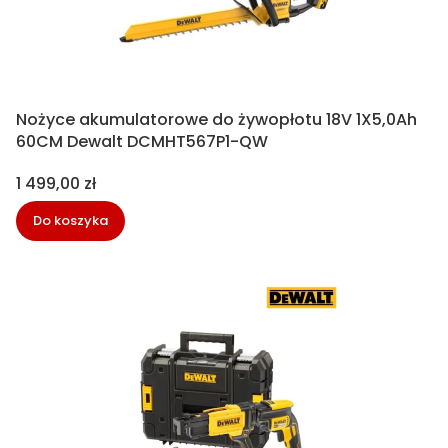
Nożyce akumulatorowe do żywopłotu 18V 1X5,0Ah
60CM Dewalt DCMHT567P1-QW
Cena
1 499,00 zł
Do koszyka