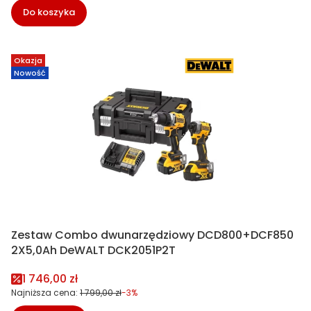
Do koszyka
Okazja
Nowość
Zestaw Combo dwunarzędziowy DCD800+DCF850
2X5,0Ah DeWALT DCK2051P2T
Cena promocyjna
1 746,00 zł
Najniższa cena:
1 799,00 zł
-3%