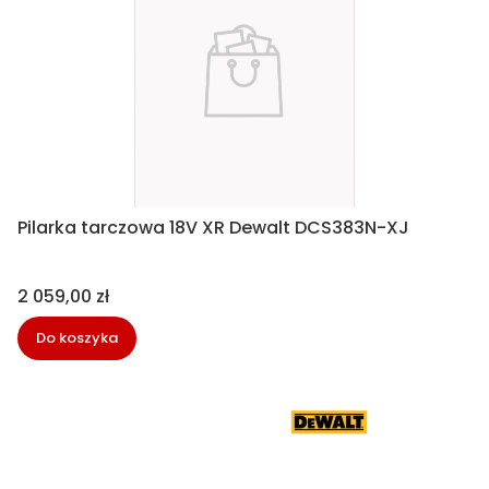
Pilarka tarczowa 18V XR Dewalt DCS383N-XJ
Cena
2 059,00 zł
Do koszyka