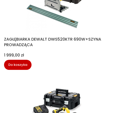
ZAGŁĘBIARKA DEWALT DWS520KTR 690W+SZYNA
PROWADZĄCA
Cena
1 999,00 zł
Do koszyka