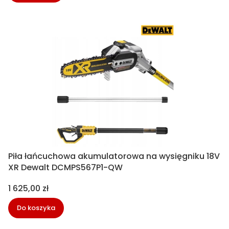
Piła łańcuchowa akumulatorowa na wysięgniku 18V
XR Dewalt DCMPS567P1-QW
Cena
1 625,00 zł
Do koszyka