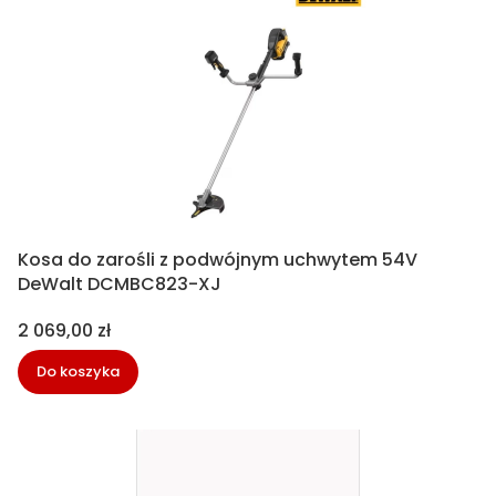
Kosa do zarośli z podwójnym uchwytem 54V
DeWalt DCMBC823-XJ
Cena
2 069,00 zł
Do koszyka