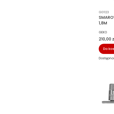
Kod prod
G01123
SMAROW
1,8M
PRODUCE
GEKO
Cena
210,00 z
Do ko
Dostępno