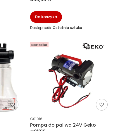
Do koszyka
Dostępność:
Ostatnia sztuka
Bestseller
Kod producenta
G01016
1
Pompa do paliwa 24V Geko