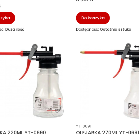
ł
szyka
Do koszyka
ść:
Duża ilość
Dostępność:
Ostatnia sztuka
ucenta
Kod producenta
YT-0691
KA 220ML YT-0690
OLEJARKA 270ML YT-069