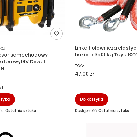
ucenta
Linka holownicza elastyc
-XJ
hakiem 3500kg Toya 82
esor samochodowy
atorowy18V Dewalt
PRODUCENT
TOYA
8N
Cena
47,00 zł
NT
zł
szyka
Do koszyka
ść:
Ostatnia sztuka
Dostępność:
Ostatnia sztuka