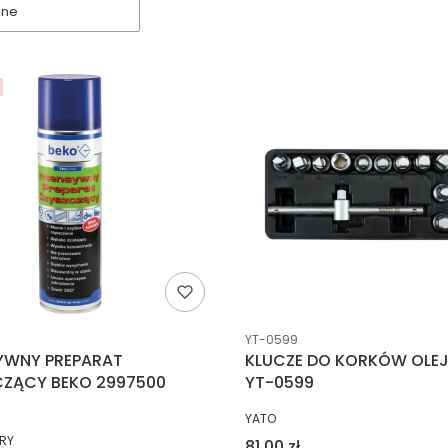
lne
ucenta
Kod producenta
YT-0599
YWNY PREPARAT
KLUCZE DO KORKÓW OLEJ
ZĄCY BEKO 2997500
YT-0599
PRODUCENT
YATO
NT
RY
Cena
81,00 zł