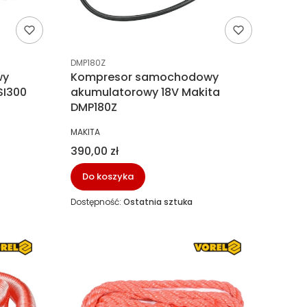
Kod producenta
DMP180Z
wy
Kompresor samochodowy
SI300
akumulatorowy 18V Makita
DMP180Z
PRODUCENT
MAKITA
Cena
390,00 zł
Do koszyka
Dostępność:
Ostatnia sztuka