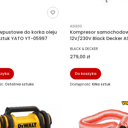
ucenta
Kod producenta
ASI300
 wpustowe do korka oleju
Kompresor samochodo
 sztuk YATO YT-05997
12V/230V Black Decker A
NT
PRODUCENT
BLACK & DECKER
Cena
279,00 zł
szyka
Do koszyka
ść:
Ostatnia sztuka
Dostępność:
Kilka sztuk