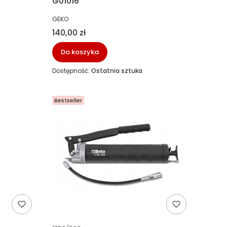
G01016
PRODUCENT
GEKO
Cena
140,00 zł
Do koszyka
Dostępność:
Ostatnia sztuka
Bestseller
Kod producenta