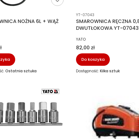
ucenta
Kod producenta
YT-07043
NICA NOŻNA 6L + WĄŻ
SMAROWNICA RĘCZNA 0,
DWUTŁOKOWA YT-07043
NT
PRODUCENT
YATO
Cena
ł
82,00 zł
szyka
Do koszyka
ść:
Ostatnia sztuka
Dostępność:
Kilka sztuk