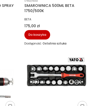
1750/500
O SPRAY
SMAROWNICA 500ML BETA
1750/500K
PRODUCENT
BETA
Cena
175,00 zł
Do koszyka
Dostępność:
Ostatnia sztuka