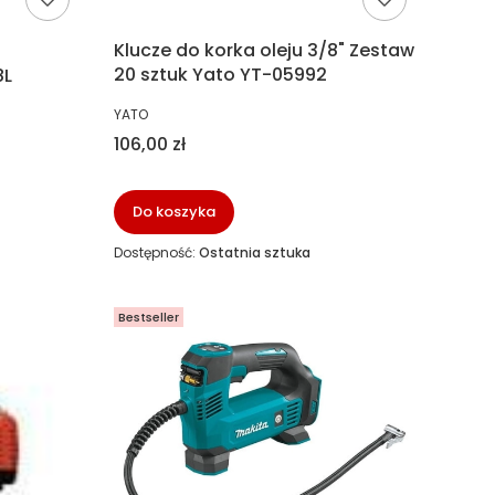
Klucze do korka oleju 3/8" Zestaw
20 sztuk Yato YT-05992
8L
PRODUCENT
YATO
Cena
106,00 zł
Do koszyka
Dostępność:
Ostatnia sztuka
Bestseller