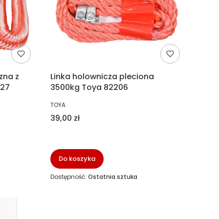
zna z
Linka holownicza pleciona
227
3500kg Toya 82206
PRODUCENT
TOYA
Cena
39,00 zł
Do koszyka
Dostępność:
Ostatnia sztuka