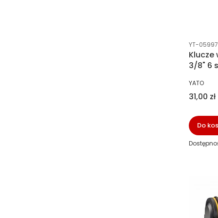
Kod prod
YT-05997
Klucze
3/8" 6
PRODUCE
YATO
Cena
31,00 zł
Do ko
Dostępno