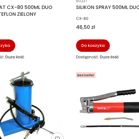
60237
AT CX-80 500ML DUO
SILIKON SPRAY 500ML DU
TEFLON ZIELONY
PRODUCENT
CX-80
NT
Cena
46,50 zł
szyka
Do koszyka
ść:
Duża ilość
Dostępność:
Duża ilość
Bestseller