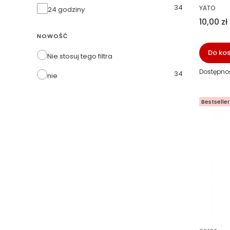
PRODUCE
34
Wysyłka w
YATO
24 godziny
Cena
10,00 zł
NOWOŚĆ
Do ko
Nie stosuj tego filtra
Dostępno
34
nie
Bestseller
Kod prod