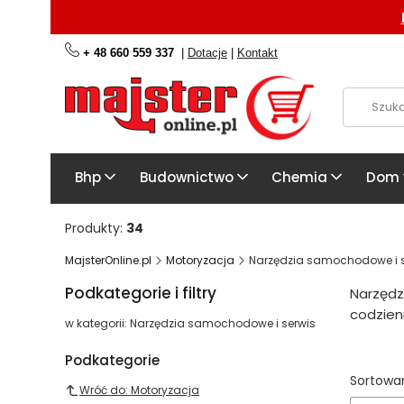
+ 48 660 559 337
|
Dotacje
|
Kontakt
Bhp
Budownictwo
Chemia
Dom
Produkty:
34
MajsterOnline.pl
Motoryzacja
Narzędzia samochodowe i s
Podkategorie i filtry
Narzędz
codzien
w kategorii: Narzędzia samochodowe i serwis
Podkategorie
Lista
Sortowan
Wróć do: Motoryzacja