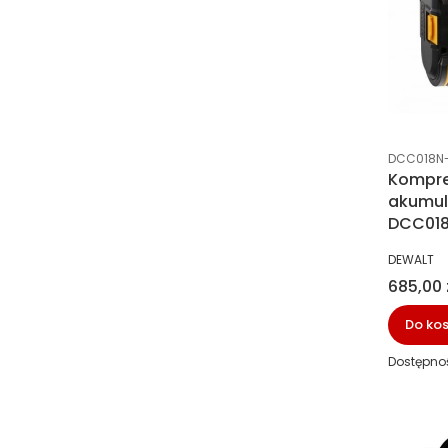
Kod prod
DCC018N
Kompr
akumul
DCC01
PRODUCE
DEWALT
Cena
685,00 
Do ko
Dostępno