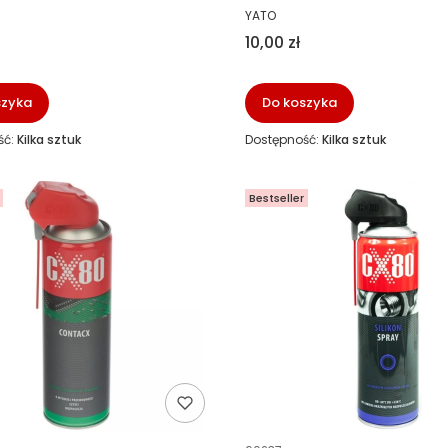
NT
PRODUCENT
YATO
Cena
10,00 zł
szyka
Do koszyka
ść:
Kilka sztuk
Dostępność:
Kilka sztuk
Bestseller
ucenta
Kod producenta