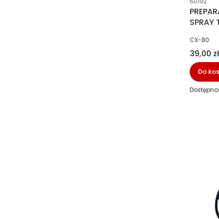
60192
PREPAR
SPRAY 
PRODUCE
CX-80
Cena
39,00 zł
Do ko
Dostępno