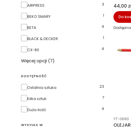
3
Marka
Cena
AIRPRESS
44,00 z
1
BEKO SMARY
Do ko
4
BETA
Dostępno
1
BLACK & DECKER
4
CX-80
Więcej opcji (7)
DOSTĘPNOŚĆ
23
Dostępność
Ostatnia sztuka
7
Kilka sztuk
4
Duża ilość
Kod prod
YT-0690
OLEJAR
WYSYŁKA W