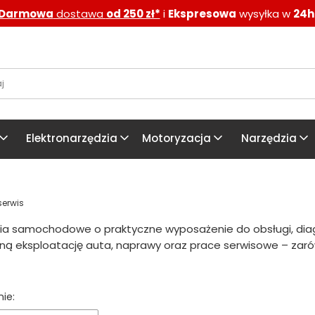
Darmowa
dostawa
od 250 zł*
i
Ekspresowa
wysyłka w
24h
Elektronarzędzia
Motoryzacja
Narzędzia
erwis
ia samochodowe o praktyczne wyposażenie do obsługi, diagn
ną eksploatację auta, naprawy oraz prace serwisowe – zarów
 produktów
ie: