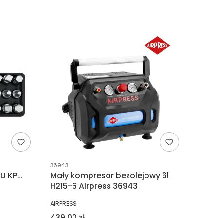
Kod producenta
36943
U KPL.
Mały kompresor bezolejowy 6l
H215-6 Airpress 36943
PRODUCENT
AIRPRESS
Cena
439,00 zł