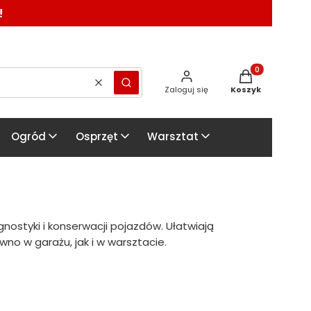
!
Produkty w kosz
Wyczyść
Szukaj
Zaloguj się
Koszyk
Ogród
Osprzęt
Warsztat
ostyki i konserwacji pojazdów. Ułatwiają
no w garażu, jak i w warsztacie.