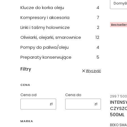
Domyś
Klucze do korka oleju
4
Kompresory i akcesoria
7
Bestseller
Linki i taśmy holownicze
2
Oliwiarki, olejarki, smarownice
12
Pompy do paliwa/oleju
4
Preparaty konserwujące
5
Filtry
Wyczyść
CENA
Cena od
Cena do
Kod prod
299 7 500
INTENS
zł
zł
CZYSZC
500ML
MARKA
PRODUCE
BEKO SMA