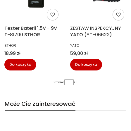
Tester Baterii 1,5V - 9V
ZESTAW INSPEKCYJNY
T-81700 STHOR
YATO (YT-06622)
PRODUCENT
PRODUCENT
STHOR
YATO
Cena
Cena
18,99 zł
59,00 zł
Do koszyka
Do koszyka
Strona
z 1
Może Cie zainteresować