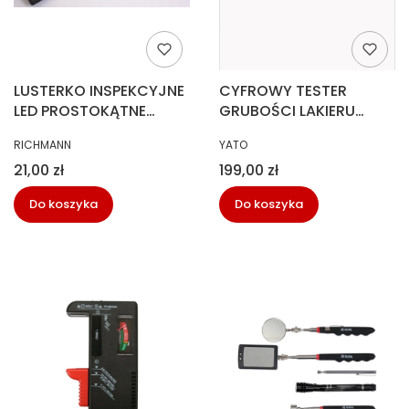
LUSTERKO INSPEKCYJNE
CYFROWY TESTER
LED PROSTOKĄTNE
GRUBOŚCI LAKIERU
RICHMANN
YATO YT-72900
PRODUCENT
PRODUCENT
RICHMANN
YATO
Cena
Cena
21,00 zł
199,00 zł
Do koszyka
Do koszyka