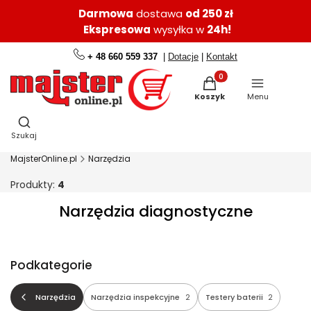
Darmowa
dostawa
od 250 zł
Ekspresowa
wysyłka w
24h!
+ 48 660 559 337
|
Dotacje
|
Kontakt
Produkty w koszyku: 0.
Koszyk
Menu
Otwórz wyszukiwarkę
Szukaj
MajsterOnline.pl
Narzędzia
Produkty:
4
Narzędzia diagnostyczne
Podkategorie
Narzędzia
Narzędzia inspekcyjne
2
Testery baterii
2