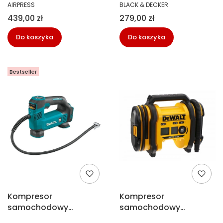
PRODUCENT
PRODUCENT
AIRPRESS
BLACK & DECKER
ASI300
Cena
Cena
439,00 zł
279,00 zł
Do koszyka
Do koszyka
Bestseller
Kompresor
Kompresor
samochodowy
samochodowy
akumulatorowy 18V
akumulatorowy18V