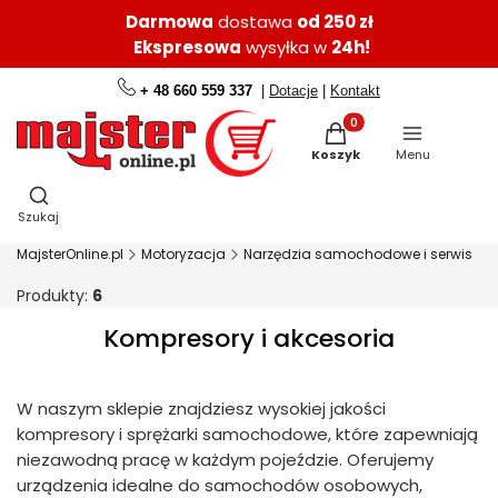
Darmowa
dostawa
od 250 zł
Ekspresowa
wysyłka w
24h!
+ 48 660 559 337
|
Dotacje
|
Kontakt
Produkty w koszyku: 0.
Koszyk
Menu
Otwórz wyszukiwarkę
Szukaj
MajsterOnline.pl
Motoryzacja
Narzędzia samochodowe i serwis
Produkty:
6
Kompresory i akcesoria
W naszym sklepie znajdziesz wysokiej jakości
kompresory i sprężarki samochodowe, które zapewniają
niezawodną pracę w każdym pojeździe. Oferujemy
urządzenia idealne do samochodów osobowych,