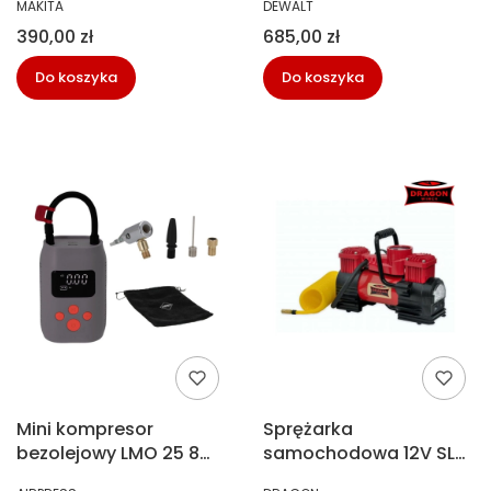
PRODUCENT
PRODUCENT
MAKITA
DEWALT
Makita DMP180Z
Dewalt DCC018N
Cena
Cena
390,00 zł
685,00 zł
Do koszyka
Do koszyka
Mini kompresor
Sprężarka
bezolejowy LMO 25 8
samochodowa 12V SL
bar 25 l/min Baby
150 LED Dragon DWK-S
PRODUCENT
PRODUCENT