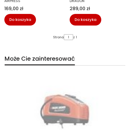
AIRPRESS
DRAGON
Phone
LED
Cena
Cena
169,00 zł
289,00 zł
Do koszyka
Do koszyka
Strona
z 1
Może Cie zainteresować