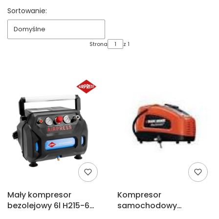
Koniec filtrów
Lista produktów
Sortowanie:
Domyślne
Strona
z 1
Mały kompresor
Kompresor
bezolejowy 6l H215-6
samochodowy
Airpress 36943
12V/230V Black Decker