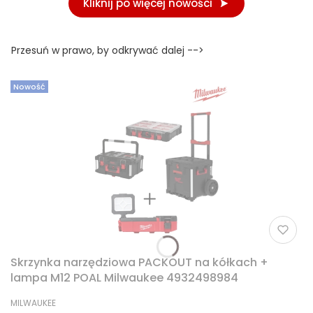
Kliknij po więcej nowości
Przesuń w prawo, by odkrywać dalej -->
Nowość
Skrzynka narzędziowa PACKOUT na kółkach +
lampa M12 POAL Milwaukee 4932498984
PRODUCENT
MILWAUKEE