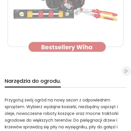
Naciśnij Enter lub spację, aby otworzyć stronę.
Naciśnij Enter lub spację, aby otworzyć stronę.
Naciśnij Enter lub spację, aby otworzyć stronę.
Naciśnij Enter lub spację, aby otworzyć stronę.
Naciśnij Enter lub spację, aby otworzyć stronę.
Włą
Narzędzia do ogrodu.
Przygotuj swój ogród na nowy sezon z odpowiednim
sprzętem. Wybierz wydajne kosiarki, niezbędny osprzęt i
oleje, nowoczesne roboty koszące oraz mocne traktorki
ogrodowe do większych terenów. Do pielęgnacji drzew i
krzewów sprawdzą się piły na wysięgniku, piły do gałęzi i