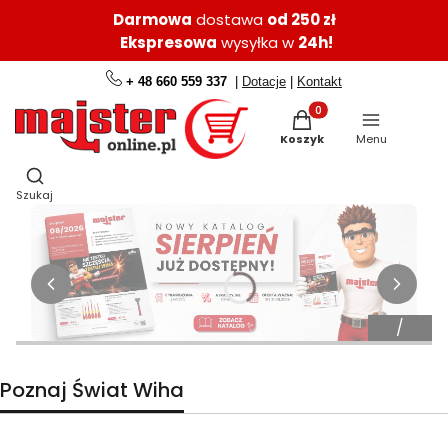
Darmowa
dostawa
od 250 zł
Ekspresowa
wysyłka w
24h!
+ 48 660 559 337
|
Dotacje
|
Kontakt
Produkty w koszyku: 0.
Koszyk
Menu
Otwórz wyszukiwarkę
Szukaj
Poznaj Świat Wiha