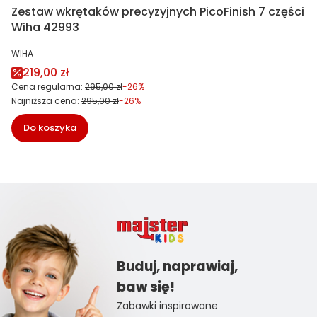
Zestaw wkrętaków precyzyjnych PicoFinish 7 części
Wiha 42993
PRODUCENT
WIHA
Cena promocyjna
219,00 zł
Cena regularna:
295,00 zł
-26%
Najniższa cena:
295,00 zł
-26%
Do koszyka
Buduj, naprawiaj,
baw się!
Zabawki inspirowane