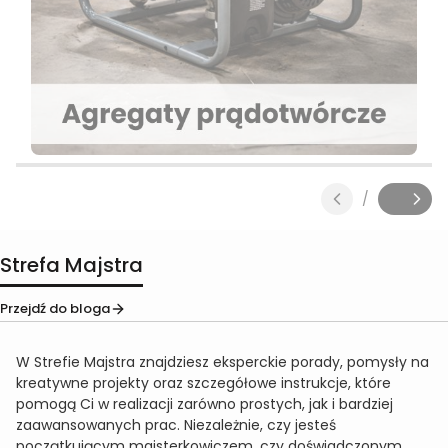
Naciśnij Enter lub spację, aby otworzyć stronę.
Naciśnij Enter lub spację, aby otworzyć stronę.
Naciśnij Enter lub spację, aby otworzyć stronę.
Naciśnij Enter lub spację, aby otworzyć stronę.
Naciśnij Enter lub spację, aby otworzyć stronę.
/
Slajd
z
Strefa Majstra
Przejdź do bloga
W Strefie Majstra znajdziesz eksperckie porady, pomysły na
kreatywne projekty oraz szczegółowe instrukcje, które
pomogą Ci w realizacji zarówno prostych, jak i bardziej
zaawansowanych prac. Niezależnie, czy jesteś
początkującym majsterkowiczem, czy doświadczonym