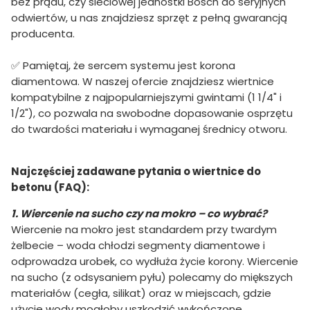
bez prądu, czy sieciowej jednostki Bosch do seryjnych
odwiertów, u nas znajdziesz sprzęt z pełną gwarancją
producenta.
✅ Pamiętaj, że sercem systemu jest korona
diamentowa. W naszej ofercie znajdziesz wiertnice
kompatybilne z najpopularniejszymi gwintami (1 1/4" i
1/2"), co pozwala na swobodne dopasowanie osprzętu
do twardości materiału i wymaganej średnicy otworu.
Najczęściej zadawane pytania o wiertnice do
betonu (FAQ):
1. Wiercenie na sucho czy na mokro – co wybrać?
Wiercenie na mokro jest standardem przy twardym
żelbecie – woda chłodzi segmenty diamentowe i
odprowadza urobek, co wydłuża życie korony. Wiercenie
na sucho (z odsysaniem pyłu) polecamy do miększych
materiałów (cegła, silikat) oraz w miejscach, gdzie
użycie wody mogłoby uszkodzić wykończone