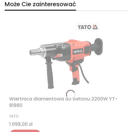
Może Cie zainteresować
Wiertnica diamentowa do betonu 2200W YT-
81980
PRODUCENT
YATO
Cena
1 099,00 zł