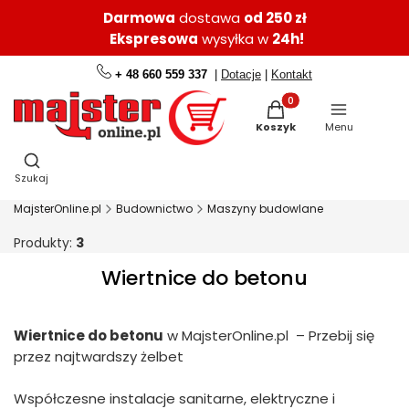
Darmowa
dostawa
od 250 zł
Ekspresowa
wysyłka w
24h!
+ 48 660 559 337
|
Dotacje
|
Kontakt
Produkty w koszyku: 0.
Koszyk
Menu
Otwórz wyszukiwarkę
Szukaj
MajsterOnline.pl
Budownictwo
Maszyny budowlane
Produkty:
3
Wiertnice do betonu
Wiertnice do betonu
w MajsterOnline.pl – Przebij się
przez najtwardszy żelbet
Współczesne instalacje sanitarne, elektryczne i