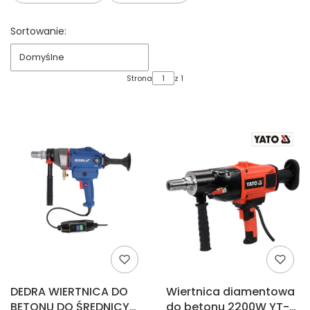
Koniec filtrów
Lista produktów
Sortowanie:
Domyślne
Strona
z 1
DEDRA WIERTNICA DO
Wiertnica diamentowa
BETONU DO ŚREDNICY
do betonu 2200W YT-