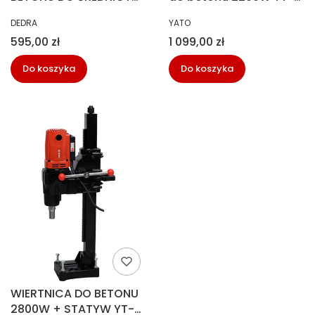
130MM 1700W
81980
PRODUCENT
PRODUCENT
DEDRA
YATO
Cena
Cena
595,00 zł
1 099,00 zł
Do koszyka
Do koszyka
WIERTNICA DO BETONU
2800W + STATYW YT-