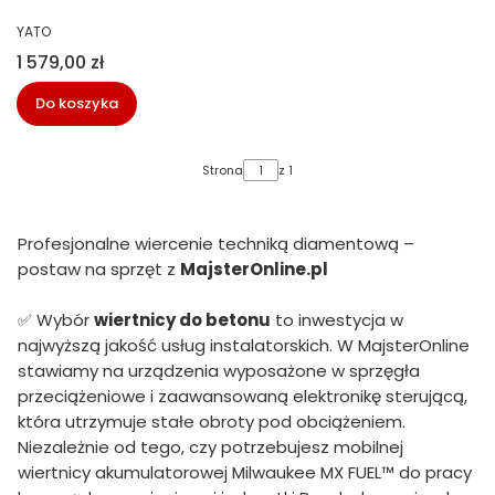
81983
PRODUCENT
YATO
Cena
1 579,00 zł
Do koszyka
Strona
z 1
Profesjonalne wiercenie techniką diamentową –
postaw na sprzęt z
MajsterOnline.pl
✅ Wybór
wiertnicy do betonu
to inwestycja w
najwyższą jakość usług instalatorskich. W MajsterOnline
stawiamy na urządzenia wyposażone w sprzęgła
przeciążeniowe i zaawansowaną elektronikę sterującą,
która utrzymuje stałe obroty pod obciążeniem.
Niezależnie od tego, czy potrzebujesz mobilnej
wiertnicy akumulatorowej Milwaukee MX FUEL™ do pracy