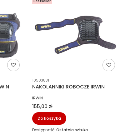
Bestseller
Kod producenta
10503831
RWIN
NAKOLANNIKI ROBOCZE IRWIN
PRODUCENT
IRWIN
Cena
155,00 zł
Do koszyka
Dostępność:
Ostatnia sztuka