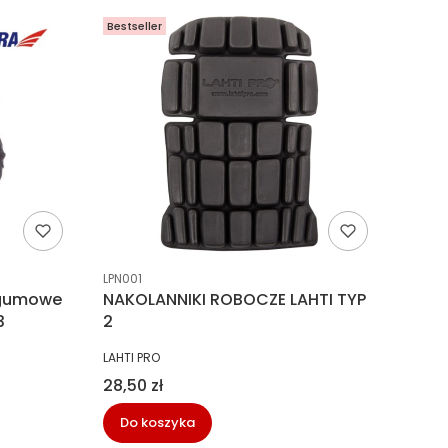
Bestseller
Kod producenta
LPN001
e gumowe
NAKOLANNIKI ROBOCZE LAHTI TYP
3
2
PRODUCENT
LAHTI PRO
Cena
28,50 zł
Do koszyka