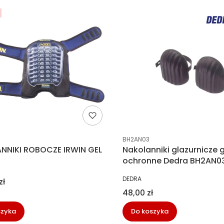
ucenta
Kod producenta
BH2AN03
NNIKI ROBOCZE IRWIN GEL
Nakolanniki glazurnicz
ochronne Dedra BH2AN0
NT
PRODUCENT
DEDRA
zł
Cena
48,00 zł
szyka
Do koszyka