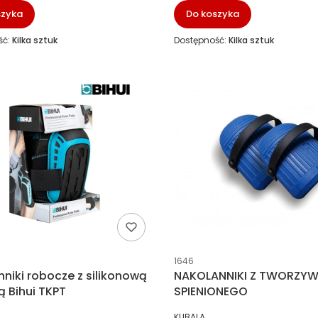
szyka
Do koszyka
ść:
Kilka sztuk
Dostępność:
Kilka sztuk
ucenta
Kod producenta
1646
niki robocze z silikonową
NAKOLANNIKI Z TWORZY
 Bihui TKPT
SPIENIONEGO
NT
PRODUCENT
KUBALA