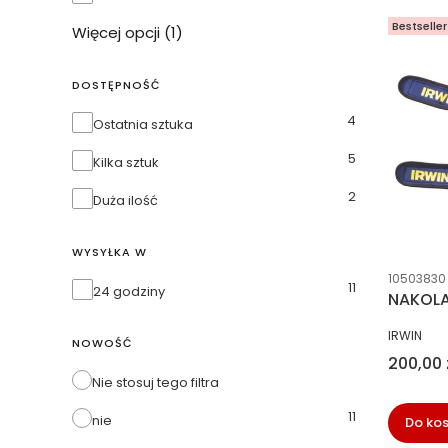
Bestseller
Więcej opcji (1)
DOSTĘPNOŚĆ
4
Dostępność
Ostatnia sztuka
5
Kilka sztuk
2
Duża ilość
WYSYŁKA W
Kod prod
10503830
11
Wysyłka w
24 godziny
NAKOLA
PRODUCE
IRWIN
NOWOŚĆ
Cena
200,00 
Nie stosuj tego filtra
11
nie
Do ko