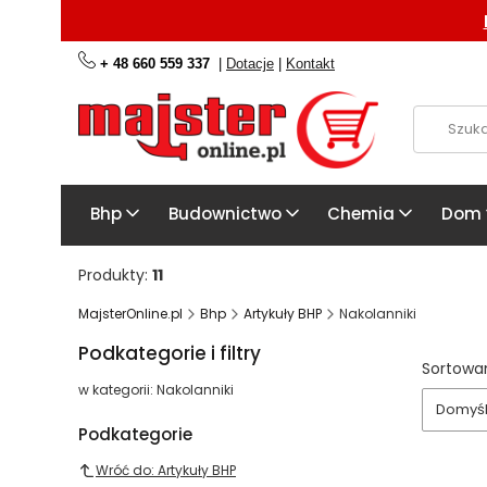
+ 48 660 559 337
|
Dotacje
|
Kontakt
Bhp
Budownictwo
Chemia
Dom
Produkty:
11
MajsterOnline.pl
Bhp
Artykuły BHP
Nakolanniki
Podkategorie i filtry
Lista
Sortowan
w kategorii: Nakolanniki
Domyś
Podkategorie
Wróć do: Artykuły BHP