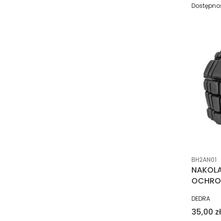
Dostępno
Kod prod
BH2AN01
NAKOLA
OCHRON
PRODUCE
DEDRA
Cena
35,00 zł