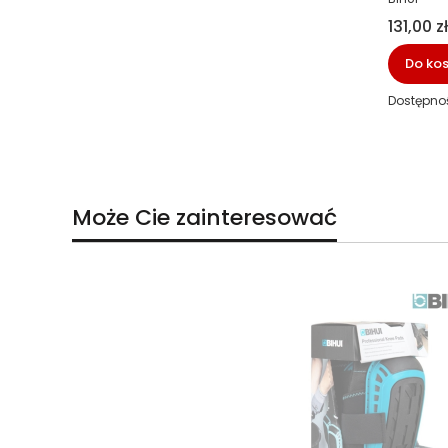
Cena
131,00 zł
Do ko
Dostępno
Może Cie zainteresować