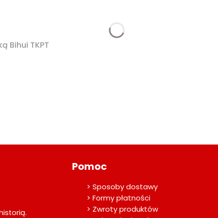
ką Bihui TKPT
Pomoc
> Sposoby dostawy
> Formy płatności
> Zwroty produktów
istorią.