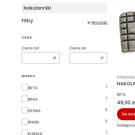
Nakolanniki
Filtry
Wyczyść
CENA
Cena od
Cena do
zł
zł
Kod prod
MARKA
0780005
NAKOLA
1
Marka
BETA
PRODUCE
BETA
1
BIHUI
Cena
49,00 z
3
DEDRA
Do ko
3
IRWIN
Dostępno
1
KUBALA