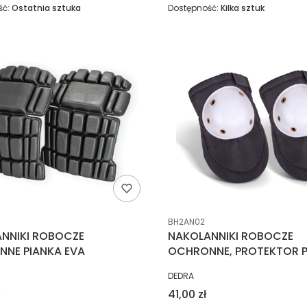
ść:
Ostatnia sztuka
Dostępność:
Kilka sztuk
ucenta
Kod producenta
BH2AN02
NNIKI ROBOCZE
NAKOLANNIKI ROBOCZE
NE PIANKA EVA
OCHRONNE, PROTEKTOR P
NT
PRODUCENT
DEDRA
Cena
41,00 zł