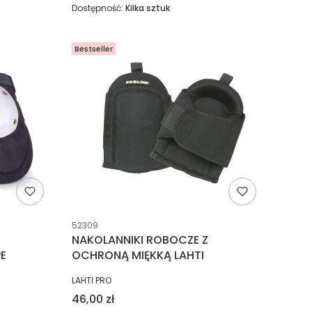
Dostępność:
Kilka sztuk
Bestseller
Kod producenta
52309
NAKOLANNIKI ROBOCZE Z
E
OCHRONĄ MIĘKKĄ LAHTI
PRODUCENT
LAHTI PRO
Cena
46,00 zł