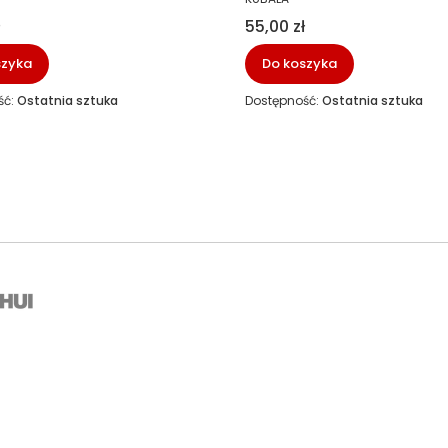
Cena
55,00 zł
szyka
Do koszyka
ść:
Ostatnia sztuka
Dostępność:
Ostatnia sztuka