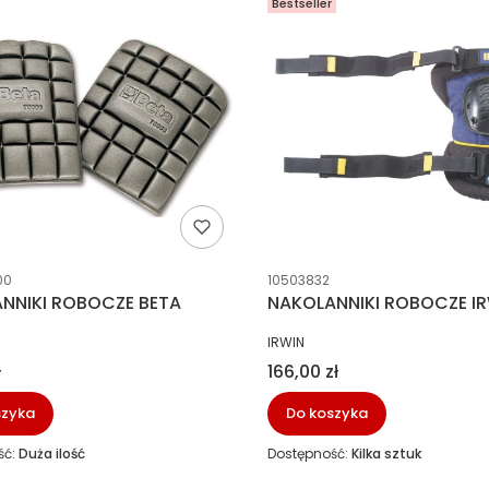
Bestseller
ucenta
Kod producenta
00
10503832
NNIKI ROBOCZE BETA
NAKOLANNIKI ROBOCZE I
NT
PRODUCENT
IRWIN
Cena
ł
166,00 zł
szyka
Do koszyka
ść:
Duża ilość
Dostępność:
Kilka sztuk