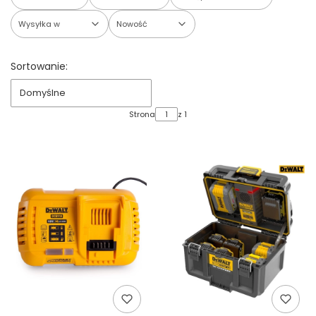
Wysyłka w
Nowość
Koniec filtrów
Lista produktów
Sortowanie:
Domyślne
Strona
z 1