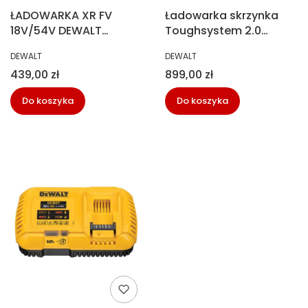
ŁADOWARKA XR FV
Ładowarka skrzynka
18V/54V DEWALT
Toughsystem 2.0
DCB118-QW
DeWalt DWST83471-
PRODUCENT
PRODUCENT
DEWALT
DEWALT
QW
Cena
Cena
439,00 zł
899,00 zł
Do koszyka
Do koszyka