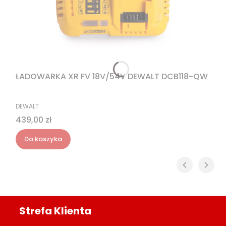
ŁADOWARKA XR FV 18V/54V DEWALT DCB118-QW
PRODUCENT
DEWALT
Cena
439,00 zł
Do koszyka
Strefa Klienta