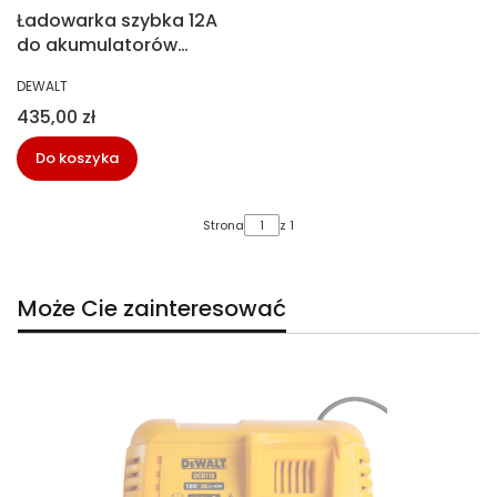
Ładowarka szybka 12A
do akumulatorów
18/54V XR FLEXVOLT
PRODUCENT
DEWALT
DeWalt DCB117-QW
Cena
435,00 zł
Do koszyka
Strona
z 1
Może Cie zainteresować