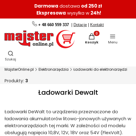
Darmowa
dostawa
od 250 zł
Ekspresowa
wysyłka w
24h!
+ 48 660 559 337
|
Dotacje
|
Kontakt
Produkty w koszyku: 0.
Koszyk
Menu
Otwórz wyszukiwarkę
Szukaj
MajsterOnline.pl
Elektronarzędzia
Ładowarki do elektronarzędzi
Produkty:
3
Ładowarki Dewalt
Ładowarki DeWalt to urządzenia przeznaczone do
ładowania akumulatorów litowo-jonowych używanych w
elektronarzędziach tej marki. W zależności od modelu
obsługują napięcia 10,8V, 12V, 18V oraz 54V (FlexVolt).