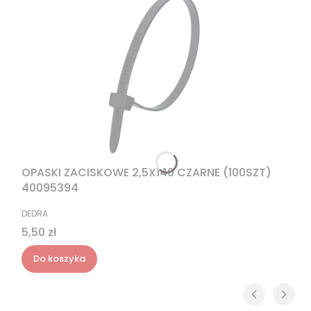
OPASKI ZACISKOWE 2,5X140 CZARNE (100SZT)
40095394
PRODUCENT
DEDRA
Cena
5,50 zł
Do koszyka