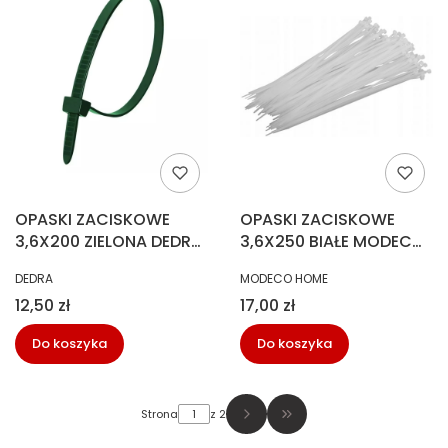
OPASKI ZACISKOWE
OPASKI ZACISKOWE
3,6X200 ZIELONA DEDRA
3,6X250 BIAŁE MODECO
(100SZT)
MN-04-086
PRODUCENT
PRODUCENT
DEDRA
MODECO HOME
Cena
Cena
12,50 zł
17,00 zł
Do koszyka
Do koszyka
Strona
z 2
Przejdź do ostatniej str