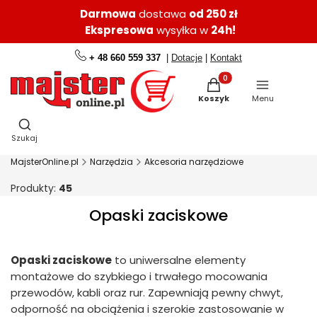
Darmowa
dostawa
od 250 zł
Ekspresowa
wysyłka w
24h!
+ 48 660 559 337
|
Dotacje
|
Kontakt
Produkty w koszyku: 0.
Koszyk
Menu
Otwórz wyszukiwarkę
Szukaj
MajsterOnline.pl
Narzędzia
Akcesoria narzędziowe
Produkty:
45
Opaski zaciskowe
Opaski zaciskowe
to uniwersalne elementy
montażowe do szybkiego i trwałego mocowania
przewodów, kabli oraz rur. Zapewniają pewny chwyt,
odporność na obciążenia i szerokie zastosowanie w