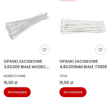
OPASKI ZACISKOWE
OPASKI ZACISKOWE
3,6X300 BIAŁE MODECO
4,8X200MM BIAŁE 73906
MN-04-087
PRODUCENT
PRODUCENT
MODECO HOME
TOYA
Cena
Cena
15,00 zł
10,50 zł
Do koszyka
Do koszyka