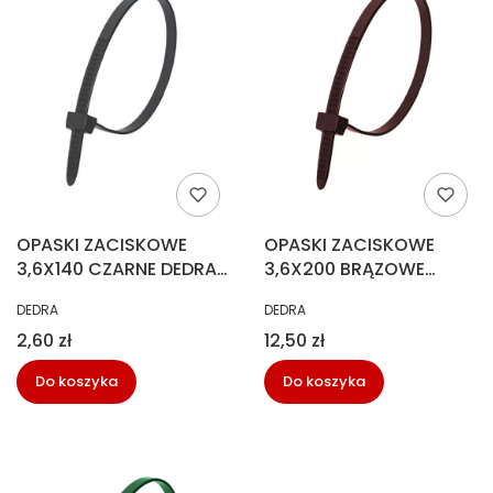
OPASKI ZACISKOWE
OPASKI ZACISKOWE
3,6X140 CZARNE DEDRA
3,6X200 BRĄZOWE
(25SZT)
DEDRA (100SZT)
PRODUCENT
PRODUCENT
DEDRA
DEDRA
Cena
Cena
2,60 zł
12,50 zł
Do koszyka
Do koszyka