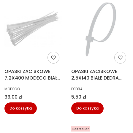
OPASKI ZACISKOWE
OPASKI ZACISKOWE
7,2X400 MODECO BIAŁE
2,5X140 BIAŁE DEDRA
MN-04-094
(100SZT)
PRODUCENT
PRODUCENT
MODECO
DEDRA
Cena
Cena
39,00 zł
5,50 zł
Do koszyka
Do koszyka
Bestseller