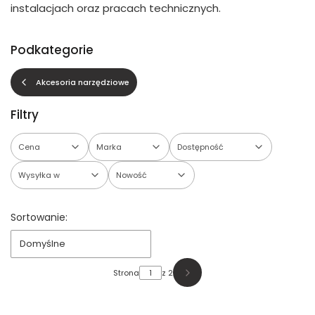
instalacjach oraz pracach technicznych.
Podkategorie
Akcesoria narzędziowe
Filtry
Cena
Marka
Dostępność
Wysyłka w
Nowość
Koniec filtrów
Lista produktów
Sortowanie:
Domyślne
Strona
z 2
Następne produkty