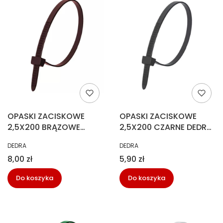
OPASKI ZACISKOWE
OPASKI ZACISKOWE
2,5X200 BRĄZOWE
2,5X200 CZARNE DEDRA
DEDRA (100SZT)
(100SZT)
PRODUCENT
PRODUCENT
DEDRA
DEDRA
Cena
Cena
8,00 zł
5,90 zł
Do koszyka
Do koszyka