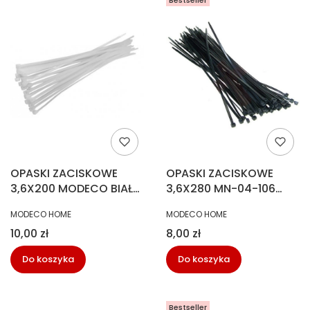
OPASKI ZACISKOWE
OPASKI ZACISKOWE
3,6X200 MODECO BIAŁE
3,6X280 MN-04-106
MN-04-085
MODECO CZARNE
PRODUCENT
PRODUCENT
MODECO HOME
MODECO HOME
Cena
Cena
10,00 zł
8,00 zł
Do koszyka
Do koszyka
Bestseller