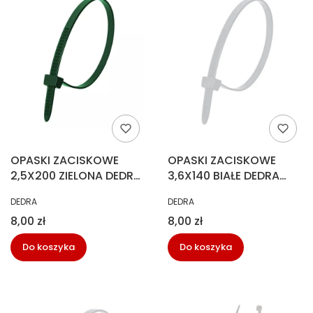
OPASKI ZACISKOWE
OPASKI ZACISKOWE
2,5X200 ZIELONA DEDRA
3,6X140 BIAŁE DEDRA
(100SZT)
(100SZT)
PRODUCENT
PRODUCENT
DEDRA
DEDRA
Cena
Cena
8,00 zł
8,00 zł
Do koszyka
Do koszyka