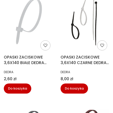
OPASKI ZACISKOWE
OPASKI ZACISKOWE
3,6X140 BIAŁE DEDRA
3,6X140 CZARNE DEDRA
(25SZT)
(100SZT)
PRODUCENT
PRODUCENT
DEDRA
DEDRA
Cena
Cena
2,60 zł
8,00 zł
Do koszyka
Do koszyka