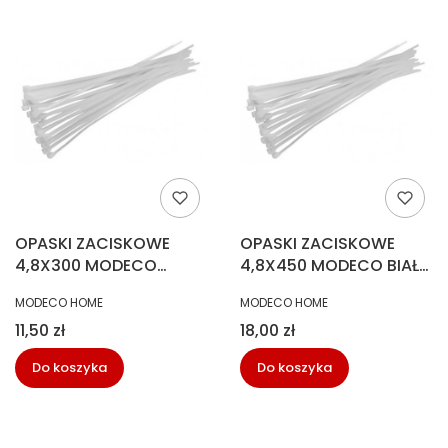
OPASKI ZACISKOWE
OPASKI ZACISKOWE
4,8X300 MODECO
4,8X450 MODECO BIAŁE
40095393
MN-04-091
PRODUCENT
PRODUCENT
MODECO HOME
MODECO HOME
Cena
Cena
11,50 zł
18,00 zł
Do koszyka
Do koszyka