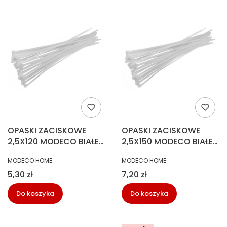
OPASKI ZACISKOWE
OPASKI ZACISKOWE
2,5X120 MODECO BIAŁE
2,5X150 MODECO BIAŁE
MN-04-082
40095394
PRODUCENT
PRODUCENT
MODECO HOME
MODECO HOME
Cena
Cena
5,30 zł
7,20 zł
Do koszyka
Do koszyka