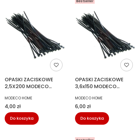
Bestseller
OPASKI ZACISKOWE
OPASKI ZACISKOWE
2,5X200 MODECO
3,6x150 MODECO
CZARNE MN-04-103
CZARNE MN-04-104
PRODUCENT
PRODUCENT
MODECO HOME
MODECO HOME
Cena
Cena
4,00 zł
6,00 zł
Do koszyka
Do koszyka
Bestseller