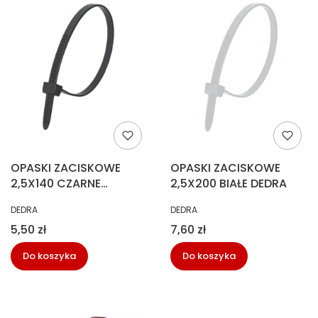
OPASKI ZACISKOWE
OPASKI ZACISKOWE
2,5X140 CZARNE
2,5X200 BIAŁE DEDRA
(100SZT) 40095394
PRODUCENT
PRODUCENT
DEDRA
DEDRA
Cena
Cena
5,50 zł
7,60 zł
Do koszyka
Do koszyka