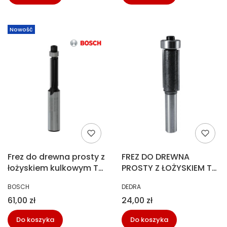
Nowość
Frez do drewna prosty z
FREZ DO DREWNA
łożyskiem kulkowym T8
PROSTY Z ŁOŻYSKIEM T8
6,35X20 Bosch 2 608
H25MM DEDRA 07F081B
PRODUCENT
PRODUCENT
BOSCH
DEDRA
629 673
Cena
Cena
61,00 zł
24,00 zł
Do koszyka
Do koszyka