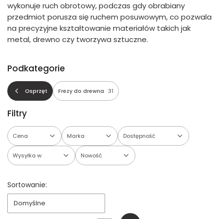
wykonuje ruch obrotowy, podczas gdy obrabiany
przedmiot porusza się ruchem posuwowym, co pozwala
na precyzyjne kształtowanie materiałów takich jak
metal, drewno czy tworzywa sztuczne.
Podkategorie
Osprzęt
Frezy do drewna
31
Filtry
Cena
Marka
Dostępność
Wysyłka w
Nowość
Koniec filtrów
Lista produktów
Sortowanie:
Domyślne