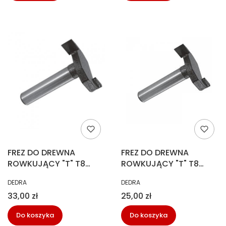
FREZ DO DREWNA
FREZ DO DREWNA
ROWKUJĄCY "T" T8
ROWKUJĄCY "T" T8
H6,35 B9,4MM DEDRA
H6,35 DEDRA 07F122B
PRODUCENT
PRODUCENT
DEDRA
DEDRA
07F122C
Cena
Cena
33,00 zł
25,00 zł
Do koszyka
Do koszyka