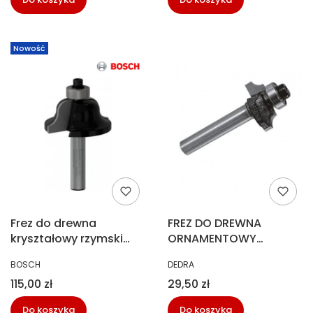
Nowość
Frez do drewna
FREZ DO DREWNA
kryształowy rzymski
ORNAMENTOWY
R6,3/17/12,7 HM Bosch 2
ŁOŻYSKOWANY T8 H15,5
PRODUCENT
PRODUCENT
BOSCH
DEDRA
608 628 395
DEDRA-07F143B
Cena
Cena
115,00 zł
29,50 zł
Do koszyka
Do koszyka