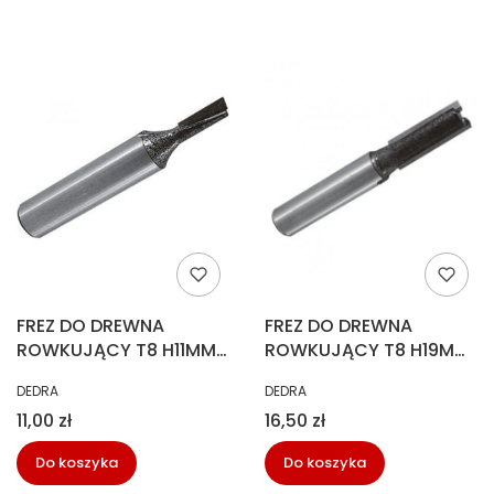
FREZ DO DREWNA
FREZ DO DREWNA
ROWKUJĄCY T8 H11MM
ROWKUJĄCY T8 H19MM
DEDRA 07F011B
DEDRA 07F022B
PRODUCENT
PRODUCENT
DEDRA
DEDRA
Cena
Cena
11,00 zł
16,50 zł
Do koszyka
Do koszyka