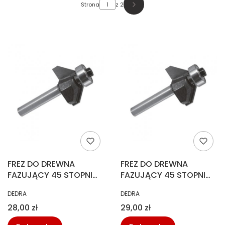
Strona
z 2
Następne produkty
FREZ DO DREWNA
FREZ DO DREWNA
FAZUJĄCY 45 STOPNI
FAZUJĄCY 45 STOPNI
ŁOŻYSKOWANY T6 H9
ŁOŻYSKOWANY T8 H15,9
PRODUCENT
PRODUCENT
DEDRA
DEDRA
52MM DEDRA 07F101A
DEDRA 07F102B
Cena
Cena
28,00 zł
29,00 zł