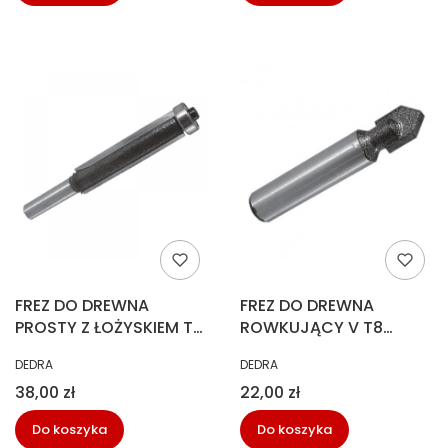
FREZ DO DREWNA
FREZ DO DREWNA
PROSTY Z ŁOŻYSKIEM T8
ROWKUJĄCY V T8
H50MM DEDRA 07F091B
H19MM DEDRA 07F054B
PRODUCENT
PRODUCENT
DEDRA
DEDRA
Cena
Cena
38,00 zł
22,00 zł
Do koszyka
Do koszyka