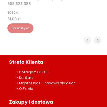
608 628 383
PRODUCENT
BOSCH
Cena
61,00 zł
Do koszyka
Strefa Klienta
> Dotacje z UP i UE
> Kontakt
> Majster Kids - Zabawki dla dzieci
> O Firmie
Zakupy i dostawa