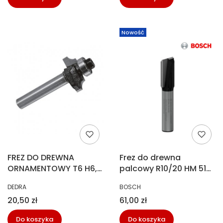
Nowość
FREZ DO DREWNA
Frez do drewna
ORNAMENTOWY T6 H6,5
palcowy R10/20 HM 510
DEDRA 07F141A
Bosch 2 608 628 383
PRODUCENT
PRODUCENT
DEDRA
BOSCH
Cena
Cena
20,50 zł
61,00 zł
Do koszyka
Do koszyka