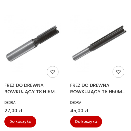
FREZ DO DREWNA
FREZ DO DREWNA
ROWKUJĄCY T8 H19MM
ROWKUJĄCY T8 H50MM
DEDRA 07F024B
DEDRA 07F031B
PRODUCENT
PRODUCENT
DEDRA
DEDRA
Cena
Cena
27,00 zł
45,00 zł
Do koszyka
Do koszyka