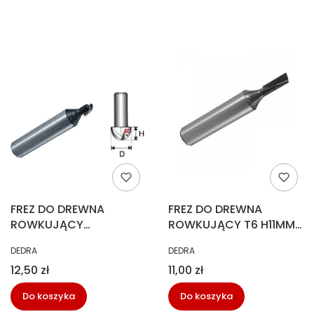
FREZ DO DREWNA
FREZ DO DREWNA
ROWKUJĄCY
ROWKUJĄCY T6 H11MM
PÓŁOKRĄGŁY T8 H6
DEDRA 07F011A
PRODUCENT
PRODUCENT
DEDRA
DEDRA
DEDRA 07F061B
Cena
Cena
12,50 zł
11,00 zł
Do koszyka
Do koszyka