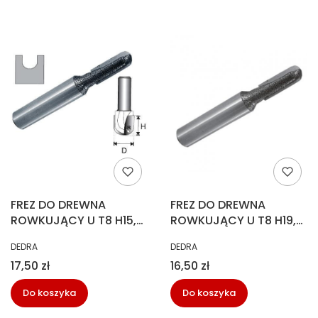
FREZ DO DREWNA
FREZ DO DREWNA
ROWKUJĄCY U T8 H15,5
ROWKUJĄCY U T8 H19,6
DEDRA 07F071B
DEDRA 07F072B
PRODUCENT
PRODUCENT
DEDRA
DEDRA
Cena
Cena
17,50 zł
16,50 zł
Do koszyka
Do koszyka