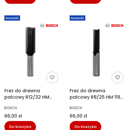
Nowość
Nowość
Frez do drewna
Frez do drewna
palcowy R12/32 HM
palcowy R8/25 HM 119
(166) Bosch2 608 628
Bosch 2 608 628 372
PRODUCENT
PRODUCENT
BOSCH
BOSCH
374
Cena
Cena
66,00 zł
66,00 zł
Do koszyka
Do koszyka