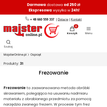
Darmowa
dostawa
od 250 zł
Ekspresowa
wysyłka w
24h!
+ 48 660 559 337
|
Dotacje
|
Kontakt
Produkty w koszyku: 0.
Koszyk
Menu
Otwórz wyszukiwarkę
Szukaj
MajsterOnline.pl
Osprzęt
Produkty:
31
Frezowanie
Frezowanie
to zaawansowana metoda obróbki
skrawaniem, polegająca na usuwaniu nadmiaru
materiału z obrabianego przedmiotu za pomocą
narzędzia zwanego frezem. W procesie tym frez