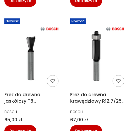
Do koszyka
Do koszyka
Nowość
Nowość
Frez do drewna
Frez do drewna
jaskółczy T8
krawędziowy R12,7/25
R14,3/12,7/14S Bosch 2
HM Bosch 2 608 628
PRODUCENT
PRODUCENT
BOSCH
BOSCH
608 628 408
348
Cena
Cena
65,00 zł
67,00 zł
Do koszyka
Do koszyka