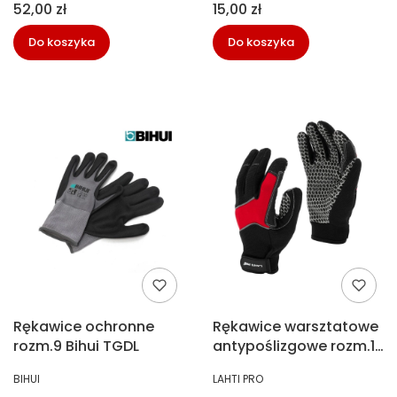
Cena
Cena
52,00 zł
15,00 zł
Do koszyka
Do koszyka
Rękawice ochronne
Rękawice warsztatowe
rozm.9 Bihui TGDL
antypoślizgowe rozm.10
Lahti Pro L281110K
PRODUCENT
PRODUCENT
BIHUI
LAHTI PRO