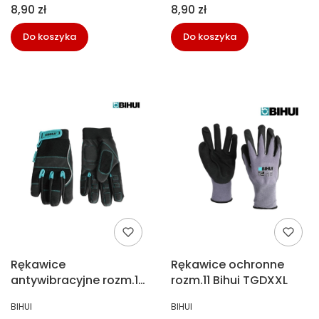
Cena
Cena
8,90 zł
8,90 zł
Do koszyka
Do koszyka
Rękawice
Rękawice ochronne
antywibracyjne rozm.10
rozm.11 Bihui TGDXXL
Bihui TGA/XL
PRODUCENT
PRODUCENT
BIHUI
BIHUI