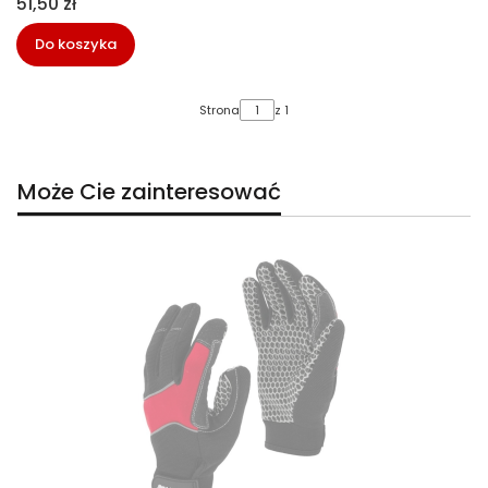
Cena
51,50 zł
Do koszyka
Strona
z 1
Może Cie zainteresować