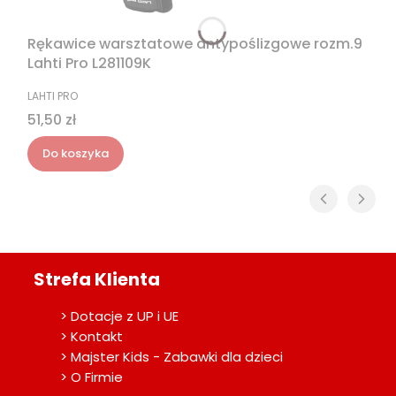
Rękawice warsztatowe antypoślizgowe rozm.9
Lahti Pro L281109K
PRODUCENT
LAHTI PRO
Cena
51,50 zł
Do koszyka
Strefa Klienta
> Dotacje z UP i UE
> Kontakt
> Majster Kids - Zabawki dla dzieci
> O Firmie