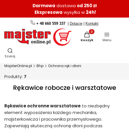
Darmowa
dostawa
od 250 zł
Ekspresowa
wysyłka w
24h!
+ 48 660 559 337
|
Dotacje
|
Kontakt
Produkty w koszyku: 0.
Koszyk
Menu
Otwórz wyszukiwarkę
Szukaj
MajsterOnline.pl
Bhp
Ochrona rąk i dłoni
Produkty:
7
Rękawice robocze i warsztatowe
Rękawice ochronne warsztatowe
to niezbędny
element wyposażenia każdego mechanika,
majsterkowicza i pracownika przemysłowego.
Zapewniają skuteczną ochronę dłoni podczas