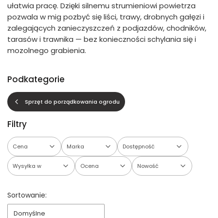
ułatwia pracę. Dzięki silnemu strumieniowi powietrza
pozwala w mig pozbyć się liści, trawy, drobnych gałęzi i
zalegających zanieczyszczeń z podjazdów, chodników,
tarasów i trawnika — bez konieczności schylania się i
mozolnego grabienia.
Podkategorie
Sprzęt do porządkowania ogrodu
Filtry
Cena
Marka
Dostępność
Wysyłka w
Ocena
Nowość
Koniec filtrów
Lista produktów
Sortowanie:
Domyślne