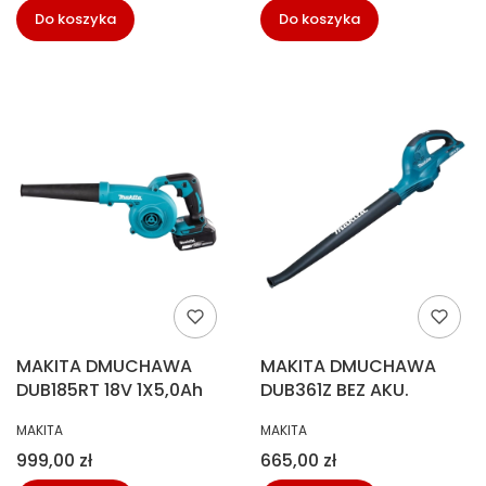
Do koszyka
Do koszyka
MAKITA DMUCHAWA
MAKITA DMUCHAWA
DUB185RT 18V 1X5,0Ah
DUB361Z BEZ AKU.
PRODUCENT
PRODUCENT
MAKITA
MAKITA
Cena
Cena
999,00 zł
665,00 zł