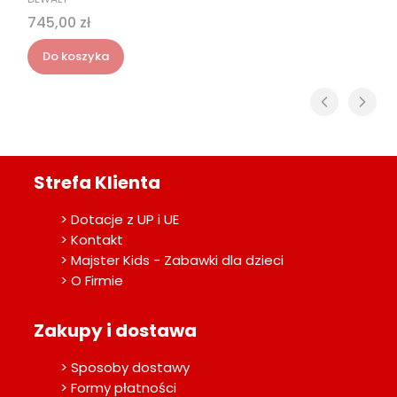
Cena
745,00 zł
Do koszyka
Strefa Klienta
> Dotacje z UP i UE
> Kontakt
> Majster Kids - Zabawki dla dzieci
> O Firmie
Zakupy i dostawa
> Sposoby dostawy
> Formy płatności