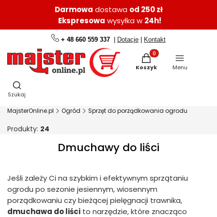
Darmowa
dostawa
od 250 zł
Ekspresowa
wysyłka w
24h!
+ 48 660 559 337
|
Dotacje
|
Kontakt
Produkty w koszyku: 0.
Koszyk
Menu
Otwórz wyszukiwarkę
Szukaj
MajsterOnline.pl
Ogród
Sprzęt do porządkowania ogrodu
Produkty:
24
Dmuchawy do liści
Jeśli zależy Ci na szybkim i efektywnym sprzątaniu
ogrodu po sezonie jesiennym, wiosennym
porządkowaniu czy bieżącej pielęgnacji trawnika,
dmuchawa do liści
to narzędzie, które znacząco