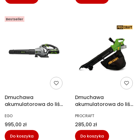
Bestseller
Dmuchawa
Dmuchawa
akumulatorowa do liści
akumulatorowa do liści
Ego LB6150E
VB22 Procraft VB22
PRODUCENT
PRODUCENT
EGO
PROCRAFT
Cena
Cena
995,00 zł
285,00 zł
Do koszyka
Do koszyka