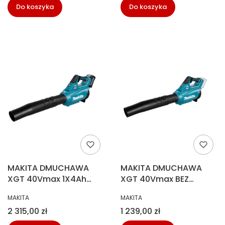
Do koszyka
Do koszyka
MAKITA DMUCHAWA
MAKITA DMUCHAWA
XGT 40Vmax 1X4Ah
XGT 40Vmax BEZ
UB001GM101
AKUM.UB001GZ
PRODUCENT
PRODUCENT
MAKITA
MAKITA
Cena
Cena
2 315,00 zł
1 239,00 zł