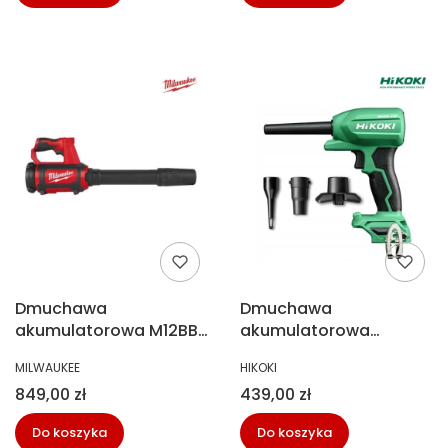
Dmuchawa
Dmuchawa
akumulatorowa M12BBL
akumulatorowa
Milwaukee 4933472214
warsztatowa z funkcją
PRODUCENT
PRODUCENT
MILWAUKEE
HIKOKI
odsysania Hikoki
Cena
Cena
849,00 zł
439,00 zł
RA18DAW4Z
Do koszyka
Do koszyka