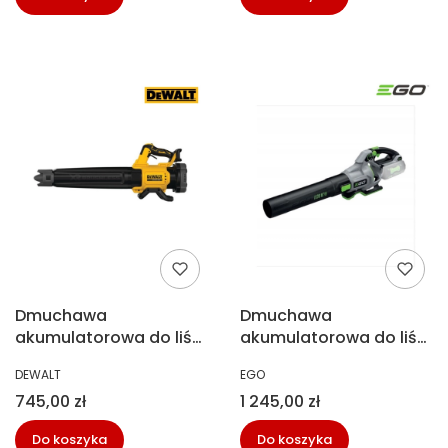
Dmuchawa
Dmuchawa
akumulatorowa do liści
akumulatorowa do liści
18V bez aku DeWALT
56V Ego LB6700E
PRODUCENT
PRODUCENT
DEWALT
EGO
DCMBL562N
Cena
Cena
745,00 zł
1 245,00 zł
Do koszyka
Do koszyka