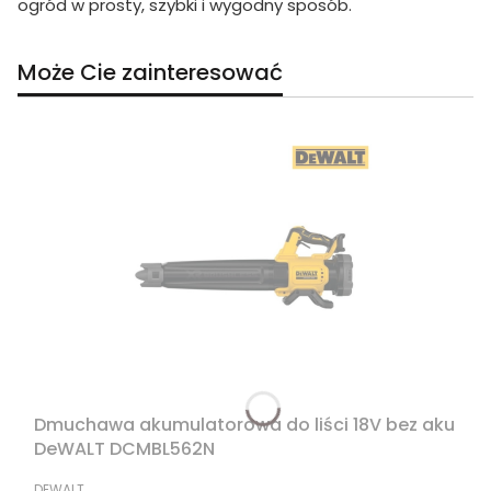
ogród w prosty, szybki i wygodny sposób.
Może Cie zainteresować
Dmuchawa akumulatorowa do liści 18V bez aku
DeWALT DCMBL562N
PRODUCENT
DEWALT