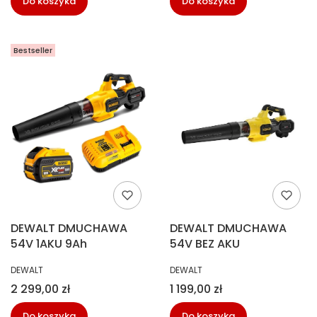
Do koszyka
Do koszyka
Bestseller
DEWALT DMUCHAWA
DEWALT DMUCHAWA
54V 1AKU 9Ah
54V BEZ AKU
PRODUCENT
PRODUCENT
DEWALT
DEWALT
Cena
Cena
2 299,00 zł
1 199,00 zł
Do koszyka
Do koszyka