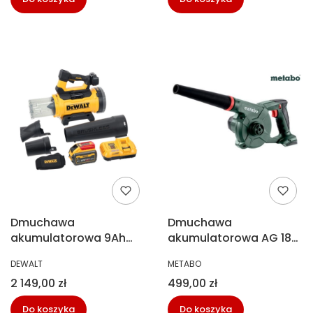
Dmuchawa
Dmuchawa
akumulatorowa 9Ah
akumulatorowa AG 18
Dewalt DCMBL777X1
bez aku Metabo
PRODUCENT
PRODUCENT
DEWALT
METABO
602242850
Cena
Cena
2 149,00 zł
499,00 zł
Do koszyka
Do koszyka