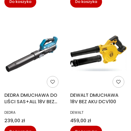
Do koszyka
Do koszyka
DEDRA DMUCHAWA DO
DEWALT DMUCHAWA
LIŚCI SAS+ALL 18V BEZ
18V BEZ AKU DCV100
AKU
PRODUCENT
PRODUCENT
DEDRA
DEWALT
Cena
Cena
239,00 zł
459,00 zł