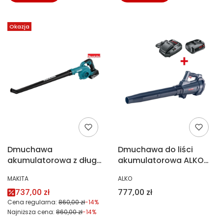
Okazja
Dmuchawa
Dmuchawa do liści
akumulatorowa z długą
akumulatorowa ALKO
dyszą 18V 1X5,0Ah
113941
PRODUCENT
PRODUCENT
MAKITA
ALKO
Makita DUB186RT
Cena promocyjna
Cena
737,00 zł
777,00 zł
Cena regularna:
860,00 zł
-14%
Najniższa cena:
860,00 zł
-14%