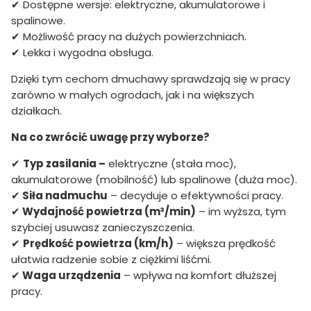
✔ Dostępne wersje: elektryczne, akumulatorowe i
spalinowe.
✔ Możliwość pracy na dużych powierzchniach.
✔ Lekka i wygodna obsługa.
Dzięki tym cechom dmuchawy sprawdzają się w pracy
zarówno w małych ogrodach, jak i na większych
działkach.
Na co zwrócić uwagę przy wyborze?
✔
Typ zasilania –
elektryczne (stała moc),
akumulatorowe (mobilność) lub spalinowe (duża moc).
✔
Siła nadmuchu
– decyduje o efektywności pracy.
✔
Wydajność powietrza (m³/min)
– im wyższa, tym
szybciej usuwasz zanieczyszczenia.
✔
Prędkość powietrza (km/h)
– większa prędkość
ułatwia radzenie sobie z ciężkimi liśćmi.
✔
Waga urządzenia
– wpływa na komfort dłuższej
pracy.