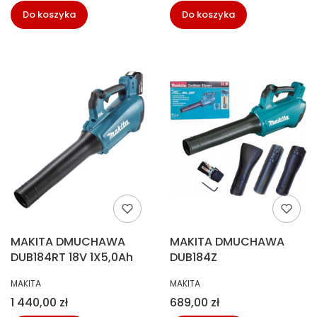
Do koszyka
Do koszyka
MAKITA DMUCHAWA
MAKITA DMUCHAWA
DUB184RT 18V 1X5,0Ah
DUB184Z
PRODUCENT
PRODUCENT
MAKITA
MAKITA
Cena
Cena
1 440,00 zł
689,00 zł