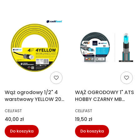
Wąż ogrodowy 1/2" 4
WĄŻ OGRODOWY 1" ATS
warstwowy YELLOW 20
HOBBY CZARNY MB
m Cellfast 10-500
(25M)
PRODUCENT
PRODUCENT
CELLFAST
CELLFAST
Cena
Cena
40,00 zł
19,50 zł
Do koszyka
Do koszyka