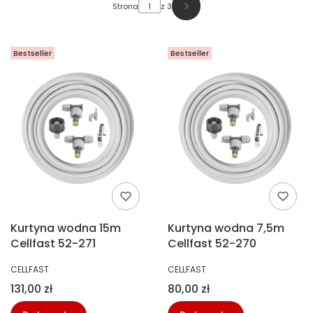
Strona
z 3
Następne produkty
Bestseller
Bestseller
Kurtyna wodna 15m
Kurtyna wodna 7,5m
Cellfast 52-271
Cellfast 52-270
PRODUCENT
PRODUCENT
CELLFAST
CELLFAST
Cena
Cena
131,00 zł
80,00 zł