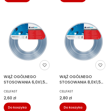
WĄŻ OGÓLNEGO
WĄŻ OGÓLNEGO
STOSOWANIA 6,0X1,5
STOSOWANIA 8,0X1,5
160MB
120MB
PRODUCENT
PRODUCENT
CELLFAST
CELLFAST
Cena
Cena
2,60 zł
2,80 zł
Do koszyka
Do koszyka