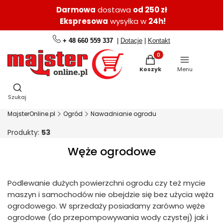
Darmowa
dostawa
od 250 zł
Ekspresowa
wysyłka w
24h!
+ 48 660 559 337
|
Dotacje
|
Kontakt
Produkty w koszyku: 0.
Koszyk
Menu
Otwórz wyszukiwarkę
Szukaj
MajsterOnline.pl
Ogród
Nawadnianie ogrodu
Produkty:
53
Węże ogrodowe
Podlewanie dużych powierzchni ogrodu czy też mycie
maszyn i samochodów nie obejdzie się bez użycia węża
ogrodowego. W sprzedaży posiadamy zarówno węże
ogrodowe (do przepompowywania wody czystej) jak i