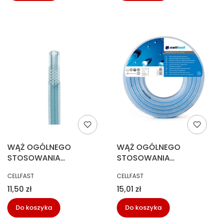
WĄŻ OGÓLNEGO
WĄŻ OGÓLNEGO
STOSOWANIA
STOSOWANIA
ZBROJONY 16,0X3,5 MB
ZBROJONY 19,0X3,5 MB
PRODUCENT
PRODUCENT
CELLFAST
CELLFAST
30M
30M
Cena
Cena
11,50 zł
15,01 zł
Do koszyka
Do koszyka