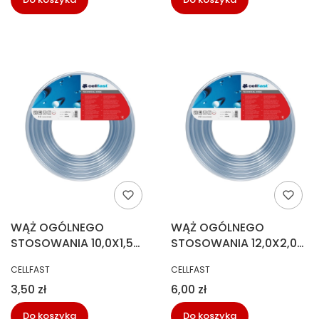
WĄŻ OGÓLNEGO
WĄŻ OGÓLNEGO
STOSOWANIA 10,0X1,5
STOSOWANIA 12,0X2,0
100MB
50MB
PRODUCENT
PRODUCENT
CELLFAST
CELLFAST
Cena
Cena
3,50 zł
6,00 zł
Do koszyka
Do koszyka