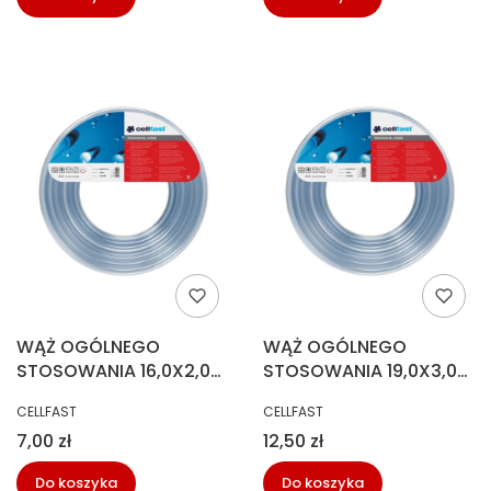
WĄŻ OGÓLNEGO
WĄŻ OGÓLNEGO
STOSOWANIA 16,0X2,0
STOSOWANIA 19,0X3,0
MB (50M)
MB (35M)
PRODUCENT
PRODUCENT
CELLFAST
CELLFAST
Cena
Cena
7,00 zł
12,50 zł
Do koszyka
Do koszyka