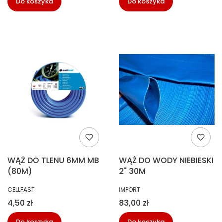
Do koszyka
Do koszyka
WĄŻ DO TLENU 6MM MB
WĄŻ DO WODY NIEBIESKI
(80M)
2" 30M
PRODUCENT
PRODUCENT
CELLFAST
IMPORT
Cena
Cena
4,50 zł
83,00 zł
Do koszyka
Do koszyka