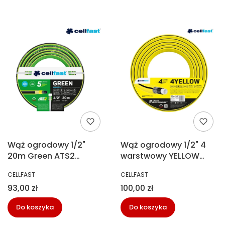
Wąż ogrodowy 1/2"
Wąż ogrodowy 1/2" 4
20m Green ATS2
warstwowy YELLOW
Cellfast 15-102
50m Cellfast 10-502
PRODUCENT
PRODUCENT
CELLFAST
CELLFAST
Cena
Cena
93,00 zł
100,00 zł
Do koszyka
Do koszyka