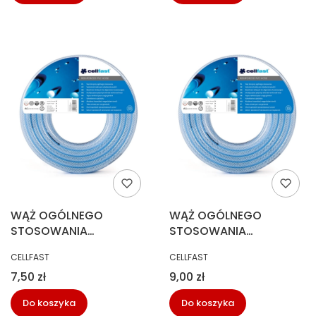
WĄŻ OGÓLNEGO
WĄŻ OGÓLNEGO
STOSOWANIA
STOSOWANIA
ZBROJONY 10,0X3,0 MB
ZBROJONY 12,5X3,0 MB
PRODUCENT
PRODUCENT
CELLFAST
CELLFAST
50M
40M
Cena
Cena
7,50 zł
9,00 zł
Do koszyka
Do koszyka