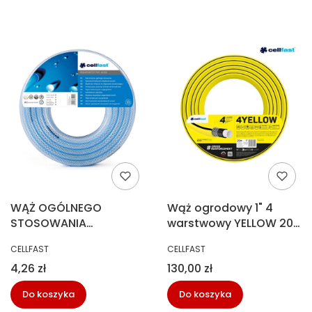
WĄŻ OGÓLNEGO
Wąż ogrodowy 1" 4
STOSOWANIA
warstwowy YELLOW 20
ZBROJONY 8,0X2,5 MB
m Cellfast 10-530
PRODUCENT
PRODUCENT
CELLFAST
CELLFAST
80M
Cena
Cena
4,26 zł
130,00 zł
Do koszyka
Do koszyka