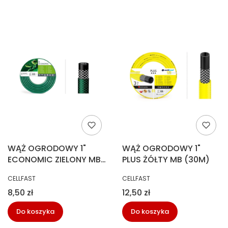
WĄŻ OGRODOWY 1"
WĄŻ OGRODOWY 1"
ECONOMIC ZIELONY MB
PLUS ŻÓŁTY MB (30M)
(35M)
PRODUCENT
PRODUCENT
CELLFAST
CELLFAST
Cena
Cena
8,50 zł
12,50 zł
Do koszyka
Do koszyka