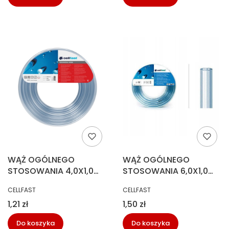
WĄŻ OGÓLNEGO
WĄŻ OGÓLNEGO
STOSOWANIA 4,0X1,0
STOSOWANIA 6,0X1,0
MB (500M)
50MB
PRODUCENT
PRODUCENT
CELLFAST
CELLFAST
Cena
Cena
1,21 zł
1,50 zł
Do koszyka
Do koszyka