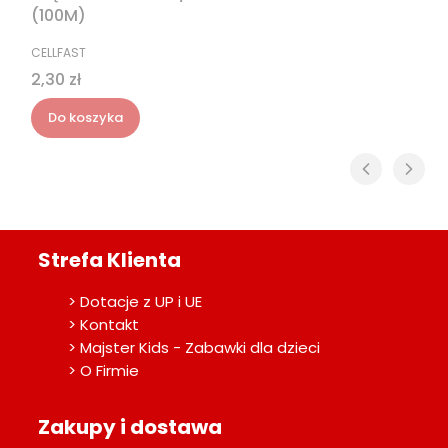
(100M)
PRODUCENT
CELLFAST
Cena
2,30 zł
Do koszyka
Strefa Klienta
> Dotacje z UP i UE
> Kontakt
> Majster Kids - Zabawki dla dzieci
> O Firmie
Zakupy i dostawa