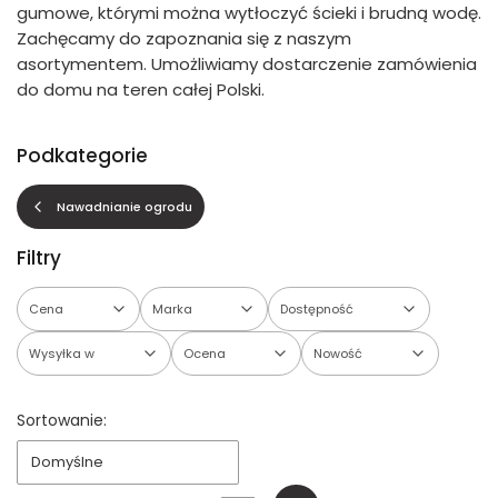
gumowe, którymi można wytłoczyć ścieki i brudną wodę.
Zachęcamy do zapoznania się z naszym
asortymentem. Umożliwiamy dostarczenie zamówienia
do domu na teren całej Polski.
Podkategorie
Nawadnianie ogrodu
Filtry
Cena
Marka
Dostępność
Wysyłka w
Ocena
Nowość
Koniec filtrów
Lista produktów
Sortowanie:
Domyślne