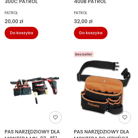
300C PATROL
400B PATROL
PRODUCENT
PRODUCENT
PATROL
PATROL
Cena
Cena
20,00 zł
32,00 zł
Do koszyka
Do koszyka
Bestseller
PAS NARZĘDZIOWY DLA
PAS NARZĘDZIOWY DLA