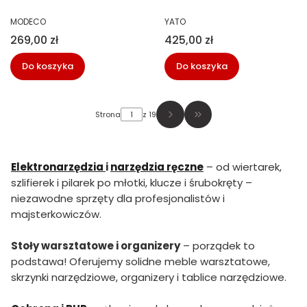
03-218
PRODUCENT
PRODUCENT
MODECO
YATO
Cena
Cena
269,00 zł
425,00 zł
Do koszyka
Do koszyka
Strona
z 19
Przejdź do ostatniej str
Elektronarzędzia
i
narzędzia ręczne
– od wiertarek,
szlifierek i pilarek po młotki, klucze i śrubokręty –
niezawodne sprzęty dla profesjonalistów i
majsterkowiczów.
Stoły warsztatowe i organizery
– porządek to
podstawa! Oferujemy solidne meble warsztatowe,
skrzynki narzędziowe, organizery i tablice narzędziowe.