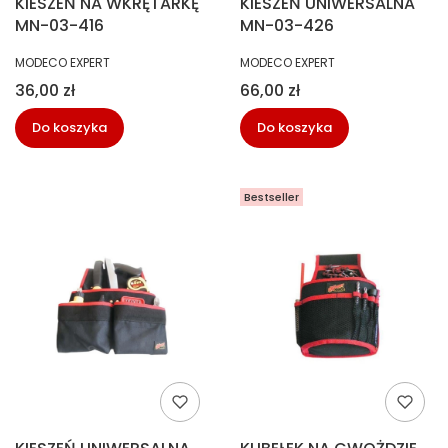
KIESZEŃ NA WKRĘTARKĘ
KIESZEŃ UNIWERSALNA
MN-03-416
MN-03-426
PRODUCENT
PRODUCENT
MODECO EXPERT
MODECO EXPERT
Cena
Cena
36,00 zł
66,00 zł
Do koszyka
Do koszyka
Bestseller