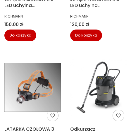
LED uchylna
LED uchylna
magnetyczna
magnetyczna
PRODUCENT
PRODUCENT
RICHMANN
RICHMANN
Richmann C6813
Richmann C6814
Cena
Cena
150,00 zł
120,00 zł
Do koszyka
Do koszyka
LATARKA CZOŁOWA 3
Odkurzacz