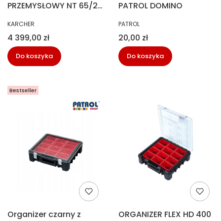
PRZEMYSŁOWY NT 65/2
PATROL DOMINO
TACT *EU KARCHER
PRODUCENT
PRODUCENT
KARCHER
PATROL
Cena
Cena
4 399,00 zł
20,00 zł
Do koszyka
Do koszyka
Bestseller
Organizer czarny z
ORGANIZER FLEX HD 400