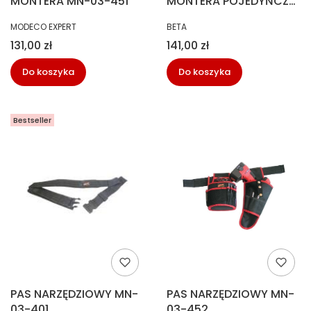
MONTERA MN-03-451
MONTERA POJEDYŃCZY
BETA
PRODUCENT
PRODUCENT
MODECO EXPERT
BETA
Cena
Cena
131,00 zł
141,00 zł
Do koszyka
Do koszyka
Bestseller
PAS NARZĘDZIOWY MN-
PAS NARZĘDZIOWY MN-
03-401
03-452