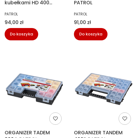
kubełkami HD 400
PATROL
Patrol
PRODUCENT
PRODUCENT
PATROL
PATROL
ORGHD400CZAPG001
Cena
Cena
94,00 zł
91,00 zł
Do koszyka
Do koszyka
ORGANIZER TADEM
ORGANIZER TANDEM