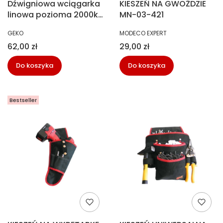
Dźwigniowa wciągarka
KIESZEŃ NA GWOŻDZIE
linowa pozioma 2000kg
MN-03-421
1-tryb Geko G01070
PRODUCENT
PRODUCENT
GEKO
MODECO EXPERT
Cena
Cena
62,00 zł
29,00 zł
Do koszyka
Do koszyka
Bestseller