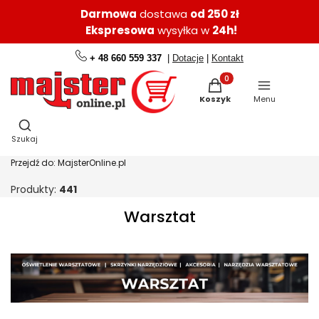
Darmowa
dostawa
od 250 zł
Ekspresowa
wysyłka w
24h!
+ 48 660 559 337
|
Dotacje
|
Kontakt
Produkty w koszyku: 0.
Koszyk
Menu
Otwórz wyszukiwarkę
Szukaj
Przejdź do:
MajsterOnline.pl
Produkty:
441
Warsztat