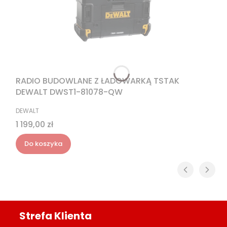
RADIO BUDOWLANE Z ŁADOWARKĄ TSTAK
DEWALT DWST1-81078-QW
PRODUCENT
DEWALT
Cena
1 199,00 zł
Do koszyka
Strefa Klienta