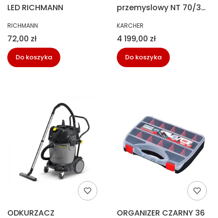
LED RICHMANN
przemyslowy NT 70/3
Karcher 1.667-270.0
PRODUCENT
PRODUCENT
RICHMANN
KARCHER
Cena
Cena
72,00 zł
4 199,00 zł
Do koszyka
Do koszyka
ODKURZACZ
ORGANIZER CZARNY 36