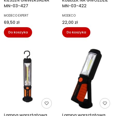
KIESZEŃ UNIWERSALNA
KUBEŁEK NA GWOŻDZIE
MN-03-427
MN-03-422
PRODUCENT
PRODUCENT
MODECO EXPERT
MODECO
Cena
Cena
69,50 zł
22,00 zł
Do koszyka
Do koszyka
Lampa warsztatowa
Lampa warsztatowa