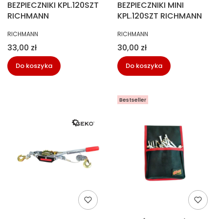
BEZPIECZNIKI KPL.120SZT
BEZPIECZNIKI MINI
RICHMANN
KPL.120SZT RICHMANN
PRODUCENT
PRODUCENT
RICHMANN
RICHMANN
Cena
Cena
33,00 zł
30,00 zł
Do koszyka
Do koszyka
Bestseller