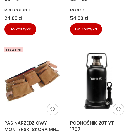
PRODUCENT
PRODUCENT
MODECO EXPERT
MODECO
Cena
Cena
24,00 zł
54,00 zł
Do koszyka
Do koszyka
Bestseller
PAS NARZĘDZIOWY
PODNOŚNIK 20T YT-
MONTERSKI SKÓRA MN-
1707