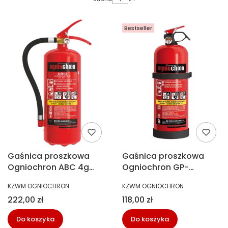
Bestseller
Gaśnica proszkowa
Gaśnica proszkowa
Ogniochron ABC 4g
Ogniochron GP-
GP-4
2XABC-PM 2kg ABC
PRODUCENT
PRODUCENT
KZWM OGNIOCHRON
KZWM OGNIOCHRON
Cena
Cena
222,00 zł
118,00 zł
Do koszyka
Do koszyka