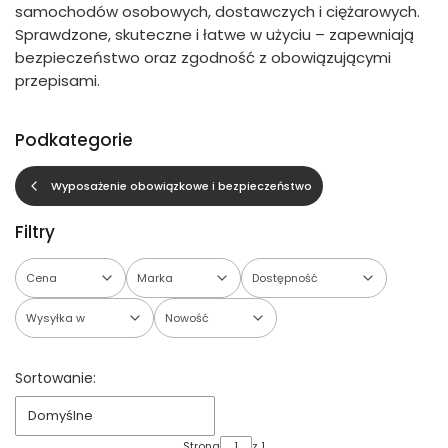
samochodów osobowych, dostawczych i ciężarowych.
Sprawdzone, skuteczne i łatwe w użyciu – zapewniają
bezpieczeństwo oraz zgodność z obowiązującymi
przepisami.
Podkategorie
Wyposażenie obowiązkowe i bezpieczeństwo
Filtry
Cena
Marka
Dostępność
Wysyłka w
Nowość
Koniec filtrów
Lista produktów
Sortowanie:
Domyślne
Strona
z 1