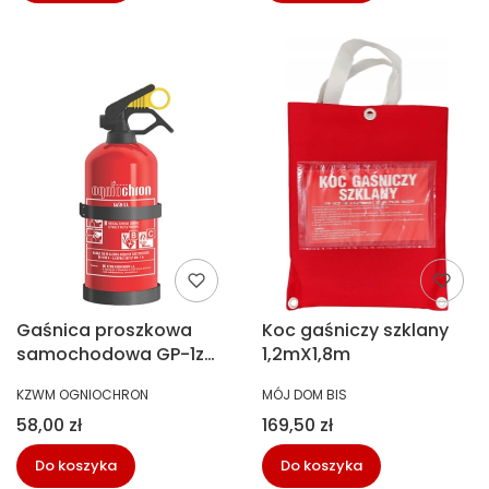
Gaśnica proszkowa
Koc gaśniczy szklany
samochodowa GP-1z
1,2mX1,8m
BC 1kg
PRODUCENT
PRODUCENT
KZWM OGNIOCHRON
MÓJ DOM BIS
Cena
Cena
58,00 zł
169,50 zł
Do koszyka
Do koszyka