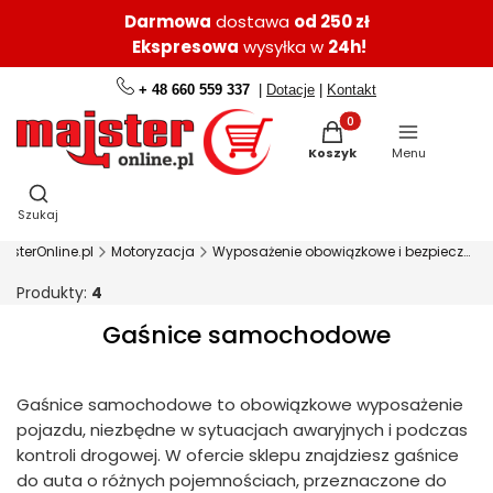
Darmowa
dostawa
od 250 zł
Ekspresowa
wysyłka w
24h!
+ 48 660 559 337
|
Dotacje
|
Kontakt
Produkty w koszyku: 0.
Koszyk
Menu
Otwórz wyszukiwarkę
Szukaj
ajsterOnline.pl
Motoryzacja
Wyposażenie obowiązkowe i bezpieczeństwo
Produkty:
4
Gaśnice samochodowe
Gaśnice samochodowe to obowiązkowe wyposażenie
pojazdu, niezbędne w sytuacjach awaryjnych i podczas
kontroli drogowej. W ofercie sklepu znajdziesz gaśnice
do auta o różnych pojemnościach, przeznaczone do