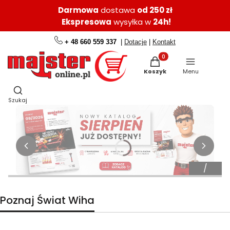
Darmowa
dostawa
od 250 zł
Ekspresowa
wysyłka w
24h!
+ 48 660 559 337
|
Dotacje
|
Kontakt
Produkty w koszyku: 0.
Koszyk
Menu
Otwórz wyszukiwarkę
Szukaj
Poznaj Świat Wiha