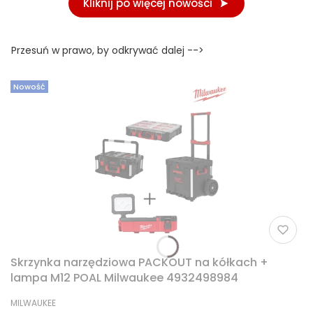
Kliknij po więcej nowości
Przesuń w prawo, by odkrywać dalej -->
Nowość
Skrzynka narzędziowa PACKOUT na kółkach +
lampa M12 POAL Milwaukee 4932498984
PRODUCENT
MILWAUKEE