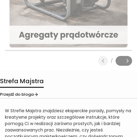
Naciśnij Enter lub spację, aby otworzyć stronę.
Naciśnij Enter lub spację, aby otworzyć stronę.
Naciśnij Enter lub spację, aby otworzyć stronę.
Naciśnij Enter lub spację, aby otworzyć stronę.
Naciśnij Enter lub spację, aby otworzyć stronę.
/
Slajd
z
Strefa Majstra
Przejdź do bloga
W Strefie Majstra znajdziesz eksperckie porady, pomysły na
kreatywne projekty oraz szczegółowe instrukcje, które
pomogą Ci w realizacji zarówno prostych, jak i bardziej
zaawansowanych prac. Niezależnie, czy jesteś
początkującym majsterkowiczem, czy doświadczonym