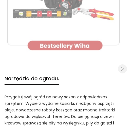
Naciśnij Enter lub spację, aby otworzyć stronę.
Naciśnij Enter lub spację, aby otworzyć stronę.
Naciśnij Enter lub spację, aby otworzyć stronę.
Naciśnij Enter lub spację, aby otworzyć stronę.
Naciśnij Enter lub spację, aby otworzyć stronę.
Włą
Narzędzia do ogrodu.
Przygotuj swój ogród na nowy sezon z odpowiednim
sprzętem. Wybierz wydajne kosiarki, niezbędny osprzęt i
oleje, nowoczesne roboty koszące oraz mocne traktorki
ogrodowe do większych terenów. Do pielęgnacji drzew i
krzewów sprawdzą się piły na wysięgniku, piły do gałęzi i