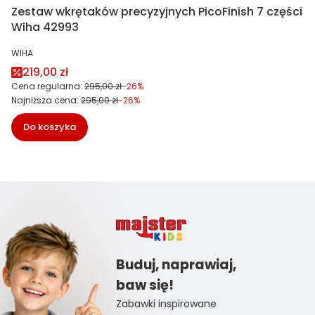
Zestaw wkrętaków precyzyjnych PicoFinish 7 części
Wiha 42993
PRODUCENT
WIHA
Cena promocyjna
219,00 zł
Cena regularna:
295,00 zł
-26%
Najniższa cena:
295,00 zł
-26%
Do koszyka
Buduj, naprawiaj,
baw się!
Zabawki inspirowane