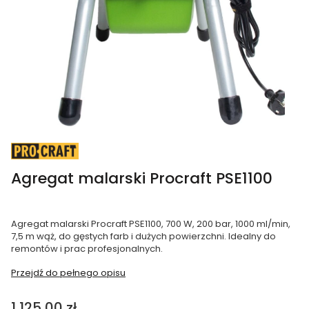
Agregat malarski Procraft PSE1100
Agregat malarski Procraft PSE1100, 700 W, 200 bar, 1000 ml/min,
7,5 m wąż, do gęstych farb i dużych powierzchni. Idealny do
remontów i prac profesjonalnych.
Przejdź do pełnego opisu
Cena
1 125,00 zł