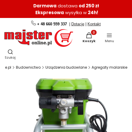
Darmowa
dostawa
od 250 zł
Ekspresowa
wysyłka w
24h!
+ 48 660 559 337
|
Dotacje
|
Kontakt
Produkty w koszyku: 0.
Koszyk
Menu
Otwórz wyszukiwarkę
Szukaj
line.pl
Budownictwo
Urządzenia budowlane
Agregaty malarskie