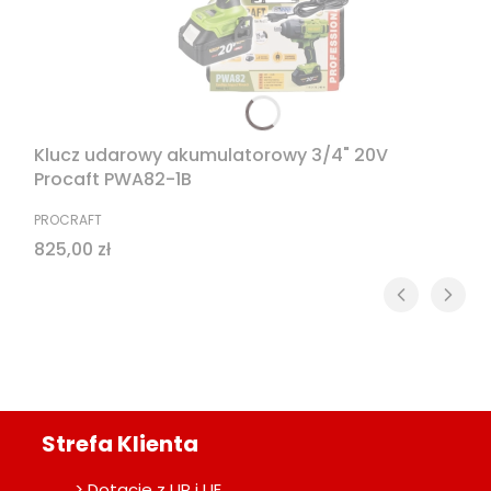
Klucz udarowy akumulatorowy 3/4" 20V
Procaft PWA82-1B
PRODUCENT
PROCRAFT
Cena
825,00 zł
Strefa Klienta
> Dotacje z UP i UE