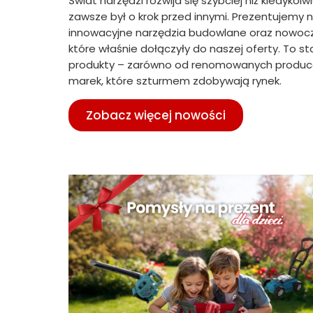
Świat narzędzi rozwija się szybciej niż kiedykol
zawsze był o krok przed innymi. Prezentujemy 
innowacyjne narzędzia budowlane oraz nowoc
które właśnie dołączyły do naszej oferty. To 
produkty – zarówno od renomowanych producen
marek, które szturmem zdobywają rynek.
Zobacz więcej nowości