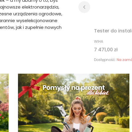
wiek – a my dbamy o to, byś
najnowsze elektronarzędzia,
zesne urządzenia ogrodowe,
starannie wyselekcjonowane
tów, jak i zupełnie nowych
Tester do insta
PRODUCENT
WIHA
Cena
7 471,00 zł
Dostępność:
Na zamó