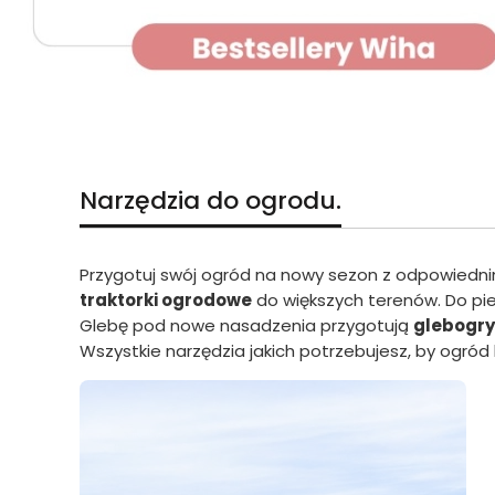
Naciśnij Enter lub spację, aby otworzyć stronę.
Naciśnij Enter lub spację, aby otworzyć stronę.
Naciśnij Enter lub spację, aby otworzyć stronę.
Naciśnij Enter lub spację, aby otworzyć stronę.
Naciśnij Enter lub spację, aby otworzyć stronę.
Narzędzia do ogrodu.
Przygotuj swój ogród na nowy sezon z odpowiedn
traktorki ogrodowe
do większych terenów. Do pie
Glebę pod nowe nasadzenia przygotują
glebogry
Wszystkie narzędzia jakich potrzebujesz, by ogród