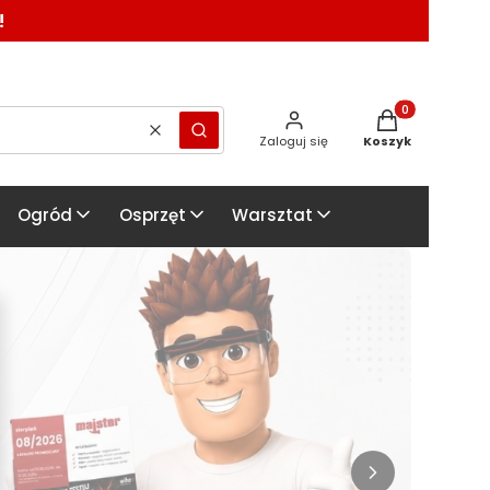
!
Produkty w kosz
Wyczyść
Szukaj
Zaloguj się
Koszyk
Ogród
Osprzęt
Warsztat