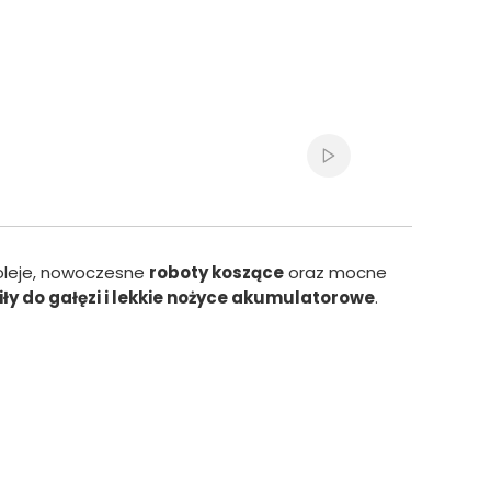
Włącz automatyczne
 oleje, nowoczesne
roboty koszące
oraz mocne
iły do gałęzi i lekkie nożyce akumulatorowe
.