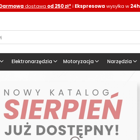
Darmowa
dostawa
od 250 zł*
i
Ekspresowa
wysyłka w
24h
Elektronarzędzia
Motoryzacja
Narzędzia