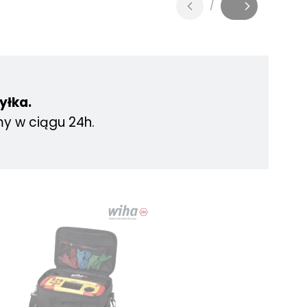
/
Slajd
z
yłka.
y w ciągu 24h.