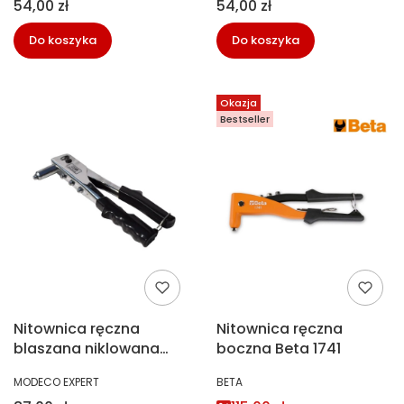
Cena
Cena
54,00 zł
54,00 zł
Do koszyka
Do koszyka
Okazja
Bestseller
Nitownica ręczna
Nitownica ręczna
blaszana niklowana
boczna Beta 1741
Modeco MN-40-007
PRODUCENT
PRODUCENT
MODECO EXPERT
BETA