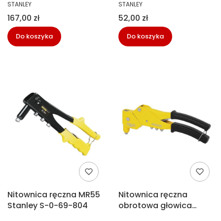
PRODUCENT
PRODUCENT
STANLEY
STANLEY
Cena
Cena
167,00 zł
52,00 zł
Do koszyka
Do koszyka
Nitownica ręczna MR55
Nitownica ręczna
Stanley S-0-69-804
obrotowa głowica
MR77 Stanley S-6-