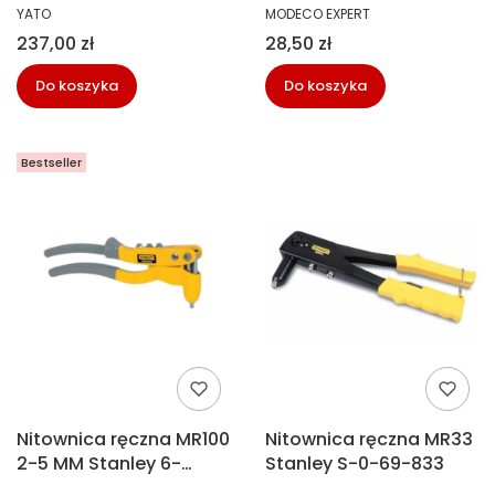
PRODUCENT
PRODUCENT
YATO
MODECO EXPERT
Cena
Cena
237,00 zł
28,50 zł
Do koszyka
Do koszyka
Bestseller
Nitownica ręczna MR100
Nitownica ręczna MR33
2-5 MM Stanley 6-
Stanley S-0-69-833
MR100