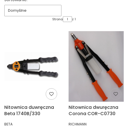
Lista produktów
Domyślne
Strona
z 1
Nitownica duwręczna
Nitownica dwuręczna
Beta 1740B/330
Corona COR-C0730
PRODUCENT
PRODUCENT
BETA
RICHMANN