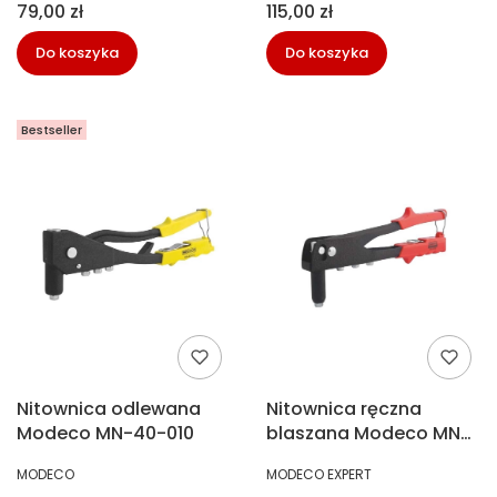
Cena
Cena
79,00 zł
115,00 zł
Do koszyka
Do koszyka
Bestseller
Nitownica odlewana
Nitownica ręczna
Modeco MN-40-010
blaszana Modeco MN-
40-006
PRODUCENT
PRODUCENT
MODECO
MODECO EXPERT