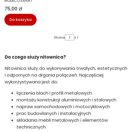
MODECO EXPERT
Cena
75,00 zł
Do koszyka
Strona
z 1
Do czego służy nitownica?
Nitownica służy do wykonywania trwałych, estetycznych
i odpornych na drgania połączeń. Najczęściej
wykorzystywana jest do:
łączenia blach i profili metalowych
montażu konstrukcji aluminiowych i stalowych
napraw samochodowych i motocyklowych
prac budowlanych i instalacyjnych
składania mebli metalowych i elementów
technicznych