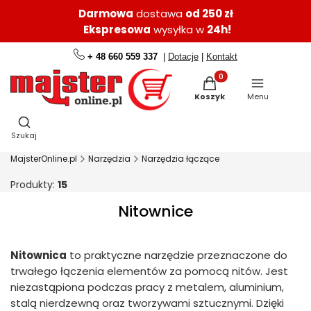
Darmowa
dostawa
od 250 zł
Ekspresowa
wysyłka w
24h!
+ 48 660 559 337
|
Dotacje
|
Kontakt
Produkty w koszyku: 0.
Koszyk
Menu
Otwórz wyszukiwarkę
Szukaj
MajsterOnline.pl
Narzędzia
Narzędzia łączące
Produkty:
15
Nitownice
Nitownica
to praktyczne narzędzie przeznaczone do
trwałego łączenia elementów za pomocą nitów. Jest
niezastąpiona podczas pracy z metalem, aluminium,
stalą nierdzewną oraz tworzywami sztucznymi. Dzięki