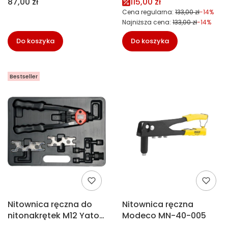
Cena
Cena promocyjna
87,00 zł
115,00 zł
Cena regularna:
133,00 zł
-14%
Najniższa cena:
133,00 zł
-14%
Do koszyka
Do koszyka
Bestseller
Nitownica ręczna do
Nitownica ręczna
nitonakrętek M12 Yato
Modeco MN-40-005
YT-3612