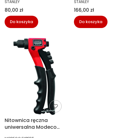
PRODUCENT
PRODUCENT
STANLEY
STANLEY
MR77
Cena
Cena
80,00 zł
166,00 zł
Do koszyka
Do koszyka
Nitownica ręczna
uniwersalna Modeco
MN-40-017
PRODUCENT