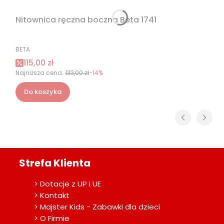
Nitownica ręczna boczna Beta 1741
PRODUCENT
BETA
Cena promocyjna
115,00 zł
Najniższa cena:
133,00 zł
-14%
Do koszyka
Strefa Klienta
> Dotacje z UP i UE
> Kontakt
> Majster Kids - Zabawki dla dzieci
> O Firmie