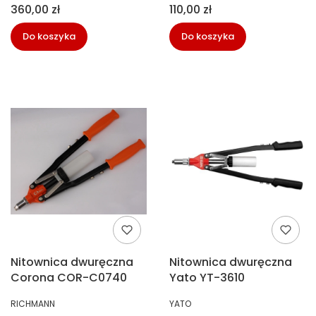
Cena
Cena
360,00 zł
110,00 zł
Do koszyka
Do koszyka
Nitownica dwuręczna
Nitownica dwuręczna
Corona COR-C0740
Yato YT-3610
PRODUCENT
PRODUCENT
RICHMANN
YATO