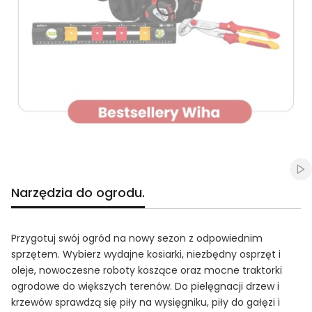
Naciśnij Enter lub spację, aby otworzyć stronę.
Naciśnij Enter lub spację, aby otworzyć stronę.
Naciśnij Enter lub spację, aby otworzyć stronę.
Naciśnij Enter lub spację, aby otworzyć stronę.
Naciśnij Enter lub spację, aby otworzyć stronę.
Włą
Narzędzia do ogrodu.
Przygotuj swój ogród na nowy sezon z odpowiednim
sprzętem. Wybierz wydajne kosiarki, niezbędny osprzęt i
oleje, nowoczesne roboty koszące oraz mocne traktorki
ogrodowe do większych terenów. Do pielęgnacji drzew i
krzewów sprawdzą się piły na wysięgniku, piły do gałęzi i