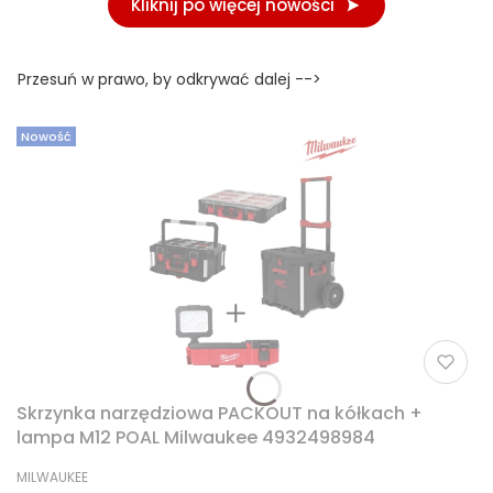
Kliknij po więcej nowości
Przesuń w prawo, by odkrywać dalej -->
Nowość
Skrzynka narzędziowa PACKOUT na kółkach +
lampa M12 POAL Milwaukee 4932498984
PRODUCENT
MILWAUKEE