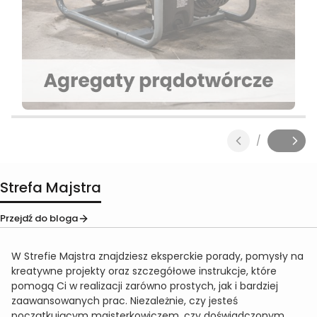
Naciśnij Enter lub spację, aby otworzyć stronę.
Naciśnij Enter lub spację, aby otworzyć stronę.
Naciśnij Enter lub spację, aby otworzyć stronę.
Naciśnij Enter lub spację, aby otworzyć stronę.
Naciśnij Enter lub spację, aby otworzyć stronę.
/
Slajd
z
Strefa Majstra
Przejdź do bloga
W Strefie Majstra znajdziesz eksperckie porady, pomysły na
kreatywne projekty oraz szczegółowe instrukcje, które
pomogą Ci w realizacji zarówno prostych, jak i bardziej
zaawansowanych prac. Niezależnie, czy jesteś
początkującym majsterkowiczem, czy doświadczonym