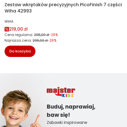
Zestaw wkrętaków precyzyjnych PicoFinish 7 części
Wiha 42993
PRODUCENT
WIHA
Cena promocyjna
219,00 zł
Cena regularna:
295,00 zł
-26%
Najniższa cena:
295,00 zł
-26%
Do koszyka
Buduj, naprawiaj,
baw się!
Zabawki inspirowane