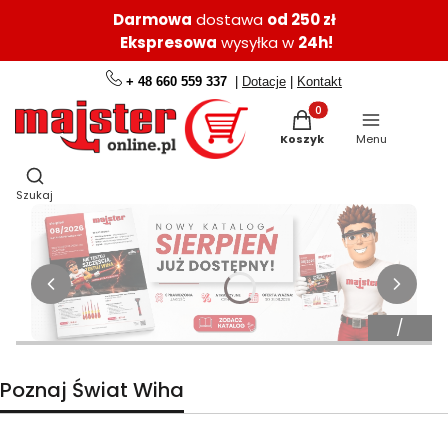
Darmowa
dostawa
od 250 zł
Ekspresowa
wysyłka w
24h!
+ 48 660 559 337
|
Dotacje
|
Kontakt
Produkty w koszyku: 0.
Koszyk
Menu
Otwórz wyszukiwarkę
Szukaj
Poznaj Świat Wiha